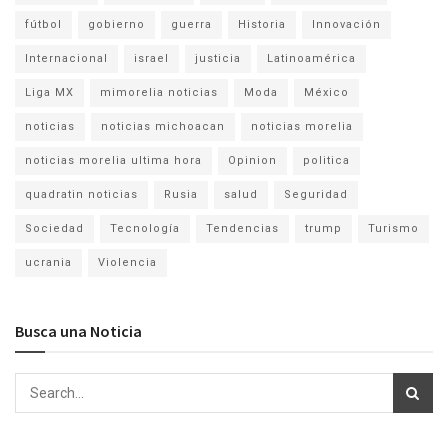
fútbol
gobierno
guerra
Historia
Innovación
Internacional
israel
justicia
Latinoamérica
Liga MX
mimorelia noticias
Moda
México
noticias
noticias michoacan
noticias morelia
noticias morelia ultima hora
Opinion
politica
quadratin noticias
Rusia
salud
Seguridad
Sociedad
Tecnología
Tendencias
trump
Turismo
ucrania
Violencia
Busca una Noticia