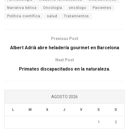
Narrativa bélica
Oncología
oncólogo
Pacientes
Política científica
salud
Tratamientos
Previous Post
Albert Adrià abre heladería gourmet en Barcelona
Next Post
Primates discapacitados en la naturaleza.
AGOSTO 2026
L
M
X
J
V
S
D
1
2