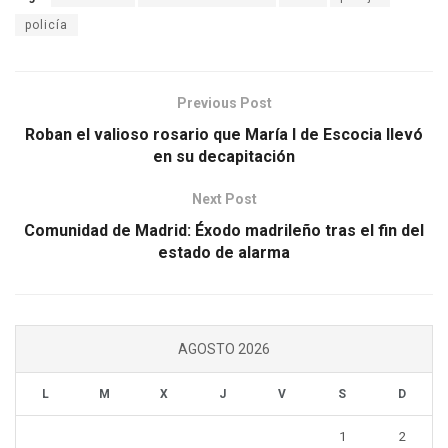
policía
Previous Post
Roban el valioso rosario que María I de Escocia llevó
en su decapitación
Next Post
Comunidad de Madrid: Éxodo madrileño tras el fin del
estado de alarma
AGOSTO 2026
L
M
X
J
V
S
D
1
2