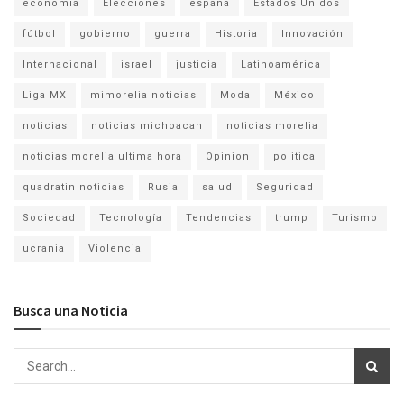
economia
Elecciones
españa
Estados Unidos
fútbol
gobierno
guerra
Historia
Innovación
Internacional
israel
justicia
Latinoamérica
Liga MX
mimorelia noticias
Moda
México
noticias
noticias michoacan
noticias morelia
noticias morelia ultima hora
Opinion
politica
quadratin noticias
Rusia
salud
Seguridad
Sociedad
Tecnología
Tendencias
trump
Turismo
ucrania
Violencia
Busca una Noticia