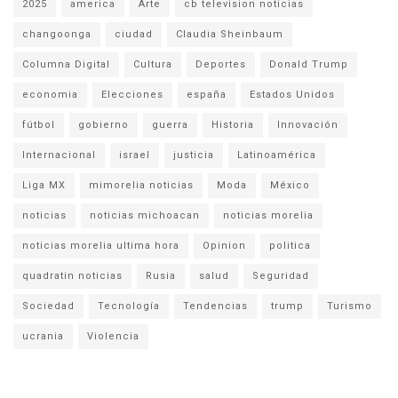
2025
america
Arte
cb television noticias
changoonga
ciudad
Claudia Sheinbaum
Columna Digital
Cultura
Deportes
Donald Trump
economia
Elecciones
españa
Estados Unidos
fútbol
gobierno
guerra
Historia
Innovación
Internacional
israel
justicia
Latinoamérica
Liga MX
mimorelia noticias
Moda
México
noticias
noticias michoacan
noticias morelia
noticias morelia ultima hora
Opinion
politica
quadratin noticias
Rusia
salud
Seguridad
Sociedad
Tecnología
Tendencias
trump
Turismo
ucrania
Violencia