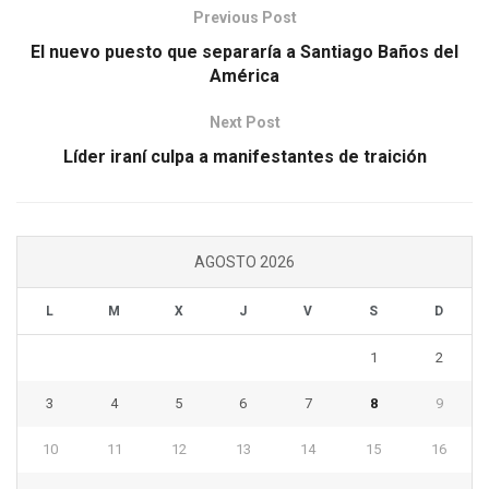
Previous Post
El nuevo puesto que separaría a Santiago Baños del
América
Next Post
Líder iraní culpa a manifestantes de traición
AGOSTO 2026
L
M
X
J
V
S
D
1
2
3
4
5
6
7
8
9
10
11
12
13
14
15
16