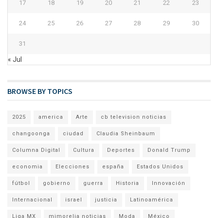
17
18
19
20
21
22
23
24
25
26
27
28
29
30
31
« Jul
BROWSE BY TOPICS
2025
america
Arte
cb television noticias
changoonga
ciudad
Claudia Sheinbaum
Columna Digital
Cultura
Deportes
Donald Trump
economia
Elecciones
españa
Estados Unidos
fútbol
gobierno
guerra
Historia
Innovación
Internacional
israel
justicia
Latinoamérica
Liga MX
mimorelia noticias
Moda
México