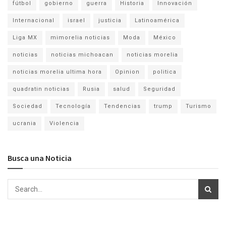
fútbol
gobierno
guerra
Historia
Innovación
Internacional
israel
justicia
Latinoamérica
Liga MX
mimorelia noticias
Moda
México
noticias
noticias michoacan
noticias morelia
noticias morelia ultima hora
Opinion
politica
quadratin noticias
Rusia
salud
Seguridad
Sociedad
Tecnología
Tendencias
trump
Turismo
ucrania
Violencia
Busca una Noticia