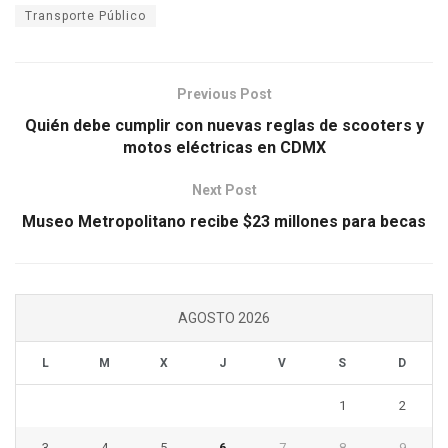
Transporte Público
Previous Post
Quién debe cumplir con nuevas reglas de scooters y
motos eléctricas en CDMX
Next Post
Museo Metropolitano recibe $23 millones para becas
AGOSTO 2026
L
M
X
J
V
S
D
1
2
3
4
5
6
7
8
9