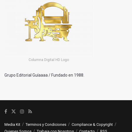
Columna Digital HD Logo
Grupo Editorial Guíaaaa / Fundado en 1988.
Media Kit
Terminos y Condiciones
Compliance & Copyright
Quienes Somos
Trabaja con Nosotros
Contacto
RSS