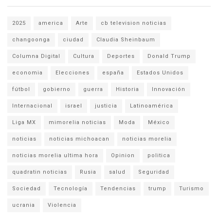
2025
america
Arte
cb television noticias
changoonga
ciudad
Claudia Sheinbaum
Columna Digital
Cultura
Deportes
Donald Trump
economia
Elecciones
españa
Estados Unidos
fútbol
gobierno
guerra
Historia
Innovación
Internacional
israel
justicia
Latinoamérica
Liga MX
mimorelia noticias
Moda
México
noticias
noticias michoacan
noticias morelia
noticias morelia ultima hora
Opinion
politica
quadratin noticias
Rusia
salud
Seguridad
Sociedad
Tecnología
Tendencias
trump
Turismo
ucrania
Violencia