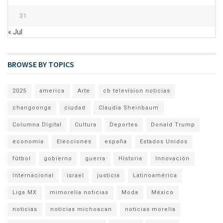
31
« Jul
BROWSE BY TOPICS
2025
america
Arte
cb television noticias
changoonga
ciudad
Claudia Sheinbaum
Columna Digital
Cultura
Deportes
Donald Trump
economia
Elecciones
españa
Estados Unidos
fútbol
gobierno
guerra
Historia
Innovación
Internacional
israel
justicia
Latinoamérica
Liga MX
mimorelia noticias
Moda
México
noticias
noticias michoacan
noticias morelia