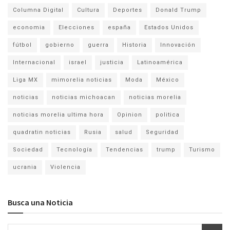
Columna Digital
Cultura
Deportes
Donald Trump
economia
Elecciones
españa
Estados Unidos
fútbol
gobierno
guerra
Historia
Innovación
Internacional
israel
justicia
Latinoamérica
Liga MX
mimorelia noticias
Moda
México
noticias
noticias michoacan
noticias morelia
noticias morelia ultima hora
Opinion
politica
quadratin noticias
Rusia
salud
Seguridad
Sociedad
Tecnología
Tendencias
trump
Turismo
ucrania
Violencia
Busca una Noticia