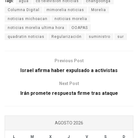
Tags:
agua
cb television noticias
changoonga
Columna Digital
mimorelia noticias
Morelia
noticias michoacan
noticias morelia
noticias morelia ultima hora
OOAPAS
quadratin noticias
Regularización
suministro
sur
Previous Post
Israel afirma haber expulsado a activistas
Next Post
Irán promete respuesta firme tras ataque
AGOSTO 2026
L
M
X
J
V
S
D