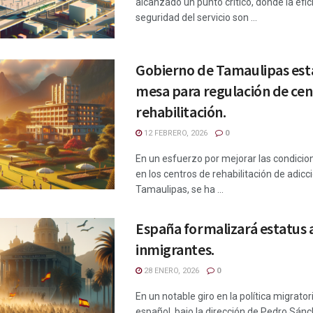
alcanzado un punto crítico, donde la efic
seguridad del servicio son ...
Gobierno de Tamaulipas est
mesa para regulación de cen
rehabilitación.
12 FEBRERO, 2026
0
En un esfuerzo por mejorar las condicio
en los centros de rehabilitación de adicc
Tamaulipas, se ha ...
España formalizará estatus 
inmigrantes.
28 ENERO, 2026
0
En un notable giro en la política migrator
español, bajo la dirección de Pedro Sánc