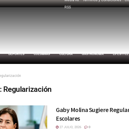
RSS
DEPORTES
COLUMNAS
CULTURA
GASTRONOMÍA
LIFESTYLE
egularización
:
Regularización
Gaby Molina Sugiere Regular
Escolares
27 JULIO, 2026
0