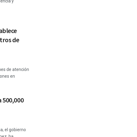
iencia y
ablece
tros de
nes de atención
iones en
a 500,000
ia, el gobierno
hez, ha