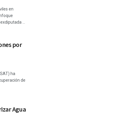
viles en
enfoque
exdiputada ...
ones por
 (SAT) ha
ecuperación de
rizar Agua