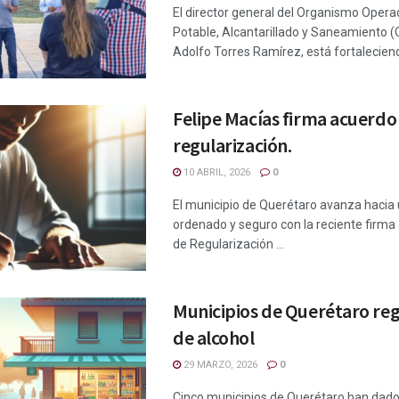
El director general del Organismo Oper
Potable, Alcantarillado y Saneamiento (
Adolfo Torres Ramírez, está fortaleciendo
Felipe Macías firma acuerdo
regularización.
10 ABRIL, 2026
0
El municipio de Querétaro avanza hacia
ordenado y seguro con la reciente firma
de Regularización ...
Municipios de Querétaro re
de alcohol
29 MARZO, 2026
0
Cinco municipios de Querétaro han dad