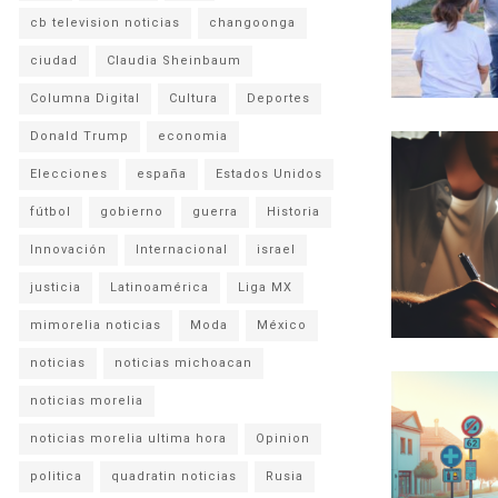
cb television noticias
changoonga
ciudad
Claudia Sheinbaum
Columna Digital
Cultura
Deportes
Donald Trump
economia
Elecciones
españa
Estados Unidos
fútbol
gobierno
guerra
Historia
Innovación
Internacional
israel
justicia
Latinoamérica
Liga MX
mimorelia noticias
Moda
México
noticias
noticias michoacan
noticias morelia
noticias morelia ultima hora
Opinion
politica
quadratin noticias
Rusia