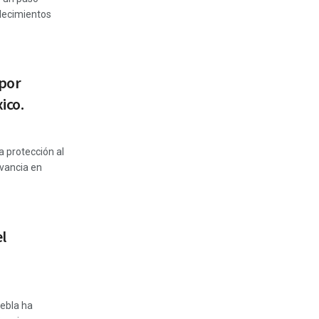
blecimientos
 por
ico.
a protección al
vancia en
l
uebla ha