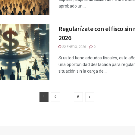
aprobado un ...
Regularízate con el fisco sin
2026
22 ENERO, 2026
0
Si usted tiene adeudos fiscales, este añ
una oportunidad destacada para regular
situación sin la carga de ...
1
2
…
5