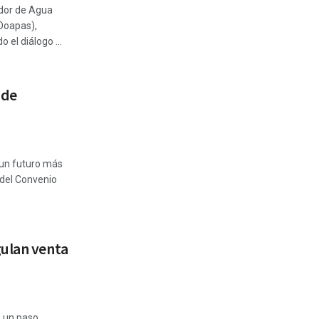
ador de Agua
Ooapas),
 el diálogo ...
 de
 un futuro más
 del Convenio
gulan venta
o un paso