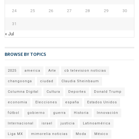
24
25
26
27
28
29
30
31
« Jul
BROWSE BY TOPICS
2025
america
Arte
cb television noticias
changoonga
ciudad
Claudia Sheinbaum
Columna Digital
Cultura
Deportes
Donald Trump
economia
Elecciones
españa
Estados Unidos
fútbol
gobierno
guerra
Historia
Innovación
Internacional
israel
justicia
Latinoamérica
Liga MX
mimorelia noticias
Moda
México