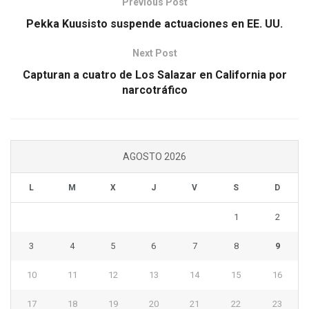
Previous Post
Pekka Kuusisto suspende actuaciones en EE. UU.
Next Post
Capturan a cuatro de Los Salazar en California por
narcotráfico
AGOSTO 2026
L
M
X
J
V
S
D
1
2
3
4
5
6
7
8
9
10
11
12
13
14
15
16
17
18
19
20
21
22
23