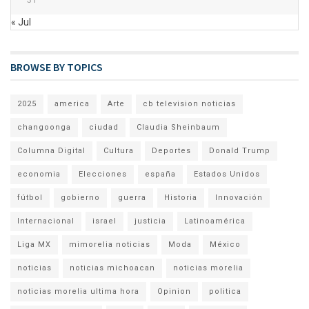
« Jul
BROWSE BY TOPICS
2025
america
Arte
cb television noticias
changoonga
ciudad
Claudia Sheinbaum
Columna Digital
Cultura
Deportes
Donald Trump
economia
Elecciones
españa
Estados Unidos
fútbol
gobierno
guerra
Historia
Innovación
Internacional
israel
justicia
Latinoamérica
Liga MX
mimorelia noticias
Moda
México
noticias
noticias michoacan
noticias morelia
noticias morelia ultima hora
Opinion
politica