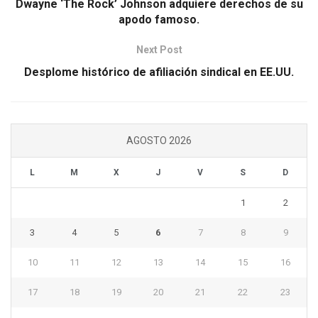
Dwayne ‘The Rock’ Johnson adquiere derechos de su
apodo famoso.
Next Post
Desplome histórico de afiliación sindical en EE.UU.
AGOSTO 2026
L
M
X
J
V
S
D
1
2
3
4
5
6
7
8
9
10
11
12
13
14
15
16
17
18
19
20
21
22
23