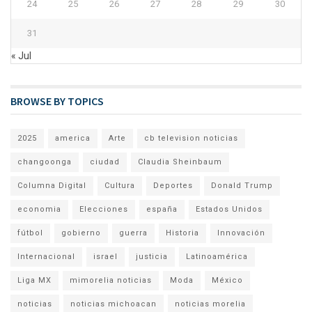
24
25
26
27
28
29
30
31
« Jul
BROWSE BY TOPICS
2025
america
Arte
cb television noticias
changoonga
ciudad
Claudia Sheinbaum
Columna Digital
Cultura
Deportes
Donald Trump
economia
Elecciones
españa
Estados Unidos
fútbol
gobierno
guerra
Historia
Innovación
Internacional
israel
justicia
Latinoamérica
Liga MX
mimorelia noticias
Moda
México
noticias
noticias michoacan
noticias morelia