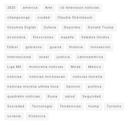
2025
america
Arte
cb television noticias
changoonga
ciudad
Claudia Sheinbaum
Columna Digital
Cultura
Deportes
Donald Trump
economia
Elecciones
españa
Estados Unidos
fútbol
gobierno
guerra
Historia
Innovación
Internacional
israel
justicia
Latinoamérica
Liga MX
mimorelia noticias
Moda
México
noticias
noticias michoacan
noticias morelia
noticias morelia ultima hora
Opinion
politica
quadratin noticias
Rusia
salud
Seguridad
Sociedad
Tecnología
Tendencias
trump
Turismo
ucrania
Violencia