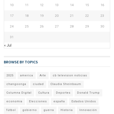
10
11
12
13
14
15
16
17
18
19
20
21
22
23
24
25
26
27
28
29
30
31
« Jul
BROWSE BY TOPICS
2025
america
Arte
cb television noticias
changoonga
ciudad
Claudia Sheinbaum
Columna Digital
Cultura
Deportes
Donald Trump
economia
Elecciones
españa
Estados Unidos
fútbol
gobierno
guerra
Historia
Innovación