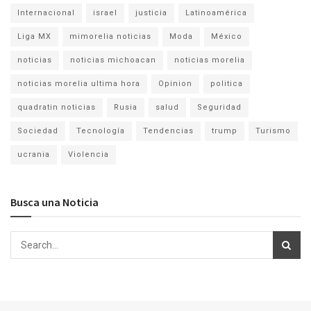
Internacional
israel
justicia
Latinoamérica
Liga MX
mimorelia noticias
Moda
México
noticias
noticias michoacan
noticias morelia
noticias morelia ultima hora
Opinion
politica
quadratin noticias
Rusia
salud
Seguridad
Sociedad
Tecnología
Tendencias
trump
Turismo
ucrania
Violencia
Busca una Noticia