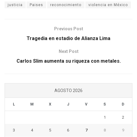
justicia
Paises
reconocimiento
violencia en México
Previous Post
Tragedia en estadio de Alianza Lima
Next Post
Carlos Slim aumenta su riqueza con metales.
AGOSTO 2026
L
M
X
J
V
S
D
1
2
3
4
5
6
7
8
9