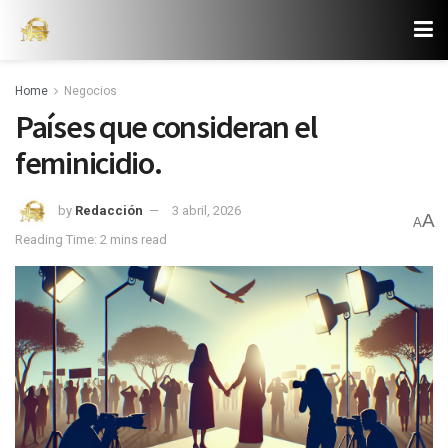
Home
Negocios
Países que consideran el
feminicidio.
by
Redacción
3 abril, 2026
A
A
Reading Time: 2 mins read