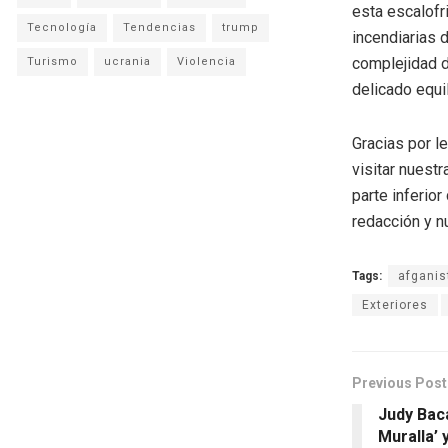
esta escalofr
Tecnología
Tendencias
trump
incendiarias 
complejidad d
Turismo
ucrania
Violencia
delicado equil
Gracias por l
visitar nuestr
parte inferio
redacción y n
Tags:
afganis
Exteriores
Previous Post
Judy Bac
Muralla’ 