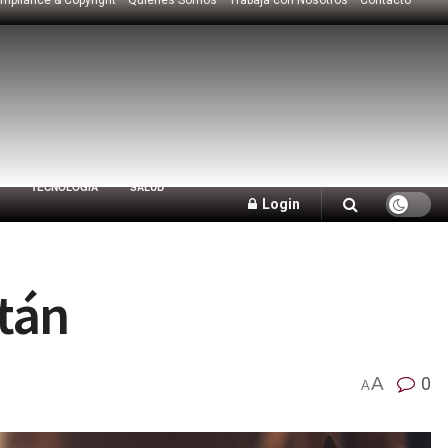
TECNOLOGÍA
SALUD
Login
stán
A
0
A