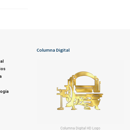
Columna Digital
al
ios
a
ogía
Columna Digital HD Logo