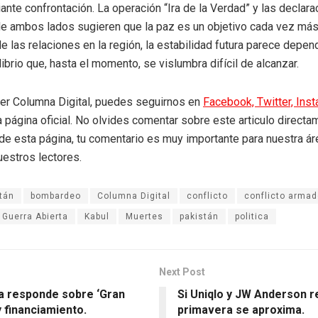
iante confrontación. La operación “Ira de la Verdad” y las declar
de ambos lados sugieren que la paz es un objetivo cada vez más 
e las relaciones en la región, la estabilidad futura parece depen
ibrio que, hasta el momento, se vislumbra difícil de alcanzar.
eer Columna Digital, puedes seguirnos en
Facebook,
Twitter,
Ins
a página oficial. No olvides comentar sobre este articulo directa
r de esta página, tu comentario es muy importante para nuestra á
uestros lectores.
tán
bombardeo
Columna Digital
conflicto
conflicto arma
Guerra Abierta
Kabul
Muertes
pakistán
politica
Next Post
a responde sobre ‘Gran
Si Uniqlo y JW Anderson r
y financiamiento.
primavera se aproxima.