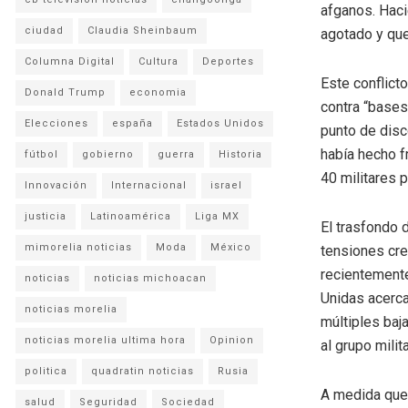
afganos. Haci
ciudad
Claudia Sheinbaum
agotado y que
Columna Digital
Cultura
Deportes
Este conflicto
Donald Trump
economia
contra “bases
Elecciones
españa
Estados Unidos
punto de disc
había hecho f
fútbol
gobierno
guerra
Historia
40 militares 
Innovación
Internacional
israel
justicia
Latinoamérica
Liga MX
El trasfondo 
mimorelia noticias
Moda
México
tensiones cre
recientemente
noticias
noticias michoacan
Unidas acerca
noticias morelia
múltiples baj
noticias morelia ultima hora
Opinion
al grupo milit
politica
quadratin noticias
Rusia
A medida que 
salud
Seguridad
Sociedad