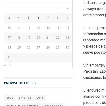
talibanes afg
1
2
Jawaya Asif. 
entre ambos 
3
4
5
6
7
8
9
Los ataques h
10
11
12
13
14
15
16
Información pa
17
18
19
20
21
22
23
reportado más
y piezas de ar
24
25
26
27
28
29
30
nueve puestos
31
Sin embargo, 
« Jul
Pakistán. Zab
ciudadanos ha 
BROWSE BY TOPICS
El endurecimi
aliarse con In
2025
america
Arte
paquistaní, d
cb television noticias
changoonga