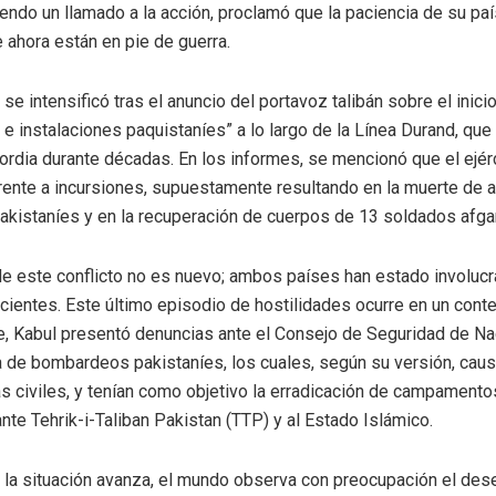
endo un llamado a la acción, proclamó que la paciencia de su paí
 ahora están en pie de guerra.
 se intensificó tras el anuncio del portavoz talibán sobre el inic
 e instalaciones paquistaníes” a lo largo de la Línea Durand, que
ordia durante décadas. En los informes, se mencionó que el ejér
rente a incursiones, supuestamente resultando en la muerte de 
pakistaníes y en la recuperación de cuerpos de 13 soldados afga
de este conflicto no es nuevo; ambos países han estado involuc
cientes. Este último episodio de hostilidades ocurre en un cont
, Kabul presentó denuncias ante el Consejo de Seguridad de N
 de bombardeos pakistaníes, los cuales, según su versión, cau
as civiles, y tenían como objetivo la erradicación de campament
ante Tehrik-i-Taliban Pakistan (TTP) y al Estado Islámico.
la situación avanza, el mundo observa con preocupación el des