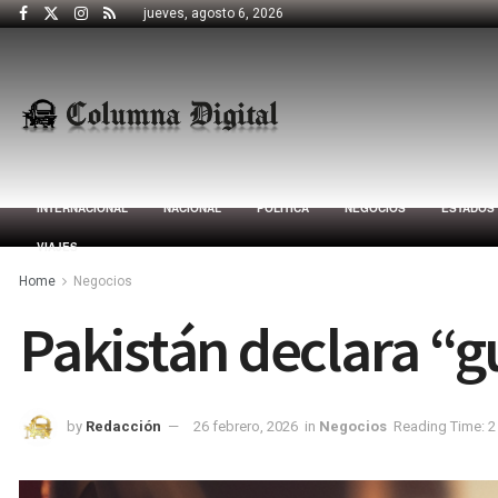
jueves, agosto 6, 2026
INTERNACIONAL
NACIONAL
POLÍTICA
NEGOCIOS
ESTADOS
VIAJES
Home
Negocios
Pakistán declara “gu
by
Redacción
26 febrero, 2026
in
Negocios
Reading Time: 2