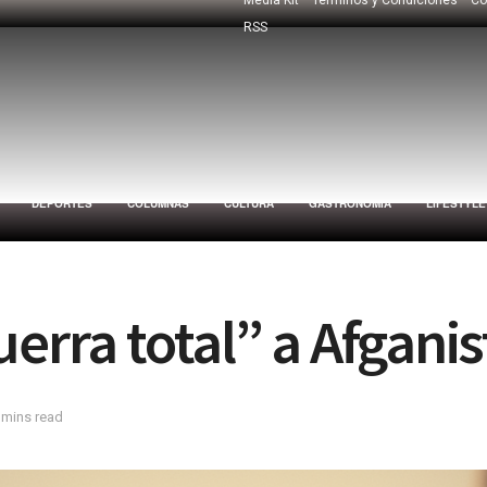
RSS
DEPORTES
COLUMNAS
CULTURA
GASTRONOMÍA
LIFESTYLE
erra total” a Afgani
 mins read