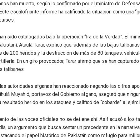
anos han muerto, según lo confirmado por el ministro de Defensa
Este escalofriante informe ha calificado la situación como una “g
países.
an sido catalogados bajo la operación “Ira de la Verdad”. El mini
kistaní, Ataulá Tarar, explicó que, además de las bajas talibanas
 de 200 heridos y la destrucción de más de 80 tanques, vehícu
tillería. En un giro provocador, Tarar afirmó que se han capturad
 talibanes.
las autoridades afganas han reaccionado negando las cifras apo
ihulá Muyahid, portavoz del Gobierno afgano, aseguró que ningu
resultado herido en los ataques y calificó de “cobarde” al ejérci
ento de las voces oficiales no se detiene ahí. Asif acusó a los t
dia, un argumento que busca sentar un precedente en la narrativa 
estacando el papel histórico de Pakistán como refugio para mill