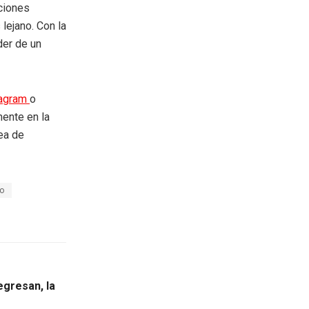
aciones
lejano. Con la
der de un
tagram
o
mente en la
rea de
do
egresan, la