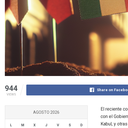
944
Share on Facebo
VIEWS
El reciente co
AGOSTO 2026
con el Gobier
Kabul, y otra
L
M
X
J
V
S
D