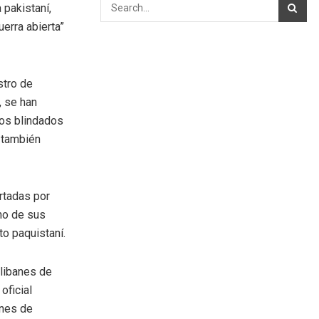
 pakistaní,
uerra abierta”
stro de
, se han
los blindados
o también
rtadas por
no de sus
to paquistaní.
alibanes de
oficial
ones de