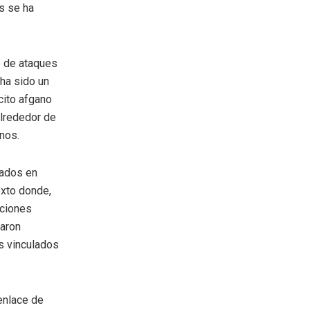
s se ha
io de ataques
 ha sido un
cito afgano
alrededor de
nos.
rados en
exto donde,
aciones
saron
os vinculados
enlace de