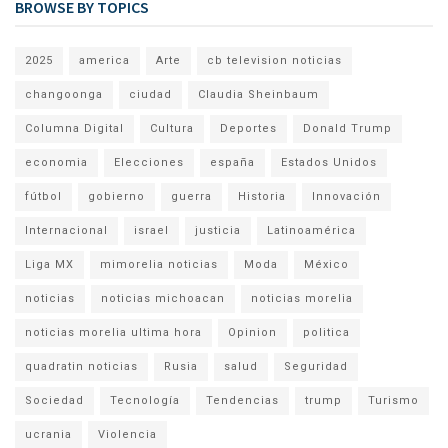
BROWSE BY TOPICS
2025
america
Arte
cb television noticias
changoonga
ciudad
Claudia Sheinbaum
Columna Digital
Cultura
Deportes
Donald Trump
economia
Elecciones
españa
Estados Unidos
fútbol
gobierno
guerra
Historia
Innovación
Internacional
israel
justicia
Latinoamérica
Liga MX
mimorelia noticias
Moda
México
noticias
noticias michoacan
noticias morelia
noticias morelia ultima hora
Opinion
politica
quadratin noticias
Rusia
salud
Seguridad
Sociedad
Tecnología
Tendencias
trump
Turismo
ucrania
Violencia