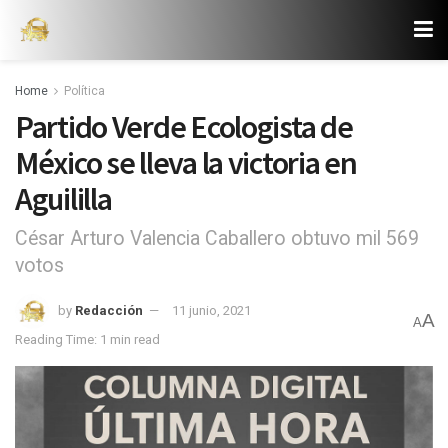
Home
Política
Partido Verde Ecologista de
México se lleva la victoria en
Aguililla
César Arturo Valencia Caballero obtuvo mil 569
votos
by
Redacción
11 junio, 2021
A
A
Reading Time: 1 min read