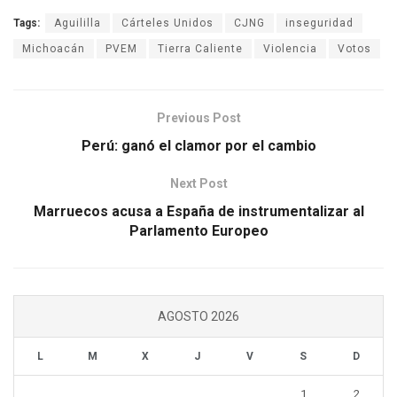
Tags:
Aguililla
Cárteles Unidos
CJNG
inseguridad
Michoacán
PVEM
Tierra Caliente
Violencia
Votos
Previous Post
Perú: ganó el clamor por el cambio
Next Post
Marruecos acusa a España de instrumentalizar al
Parlamento Europeo
AGOSTO 2026
L
M
X
J
V
S
D
1
2