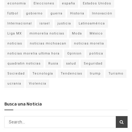
economia
Elecciones
españa
Estados Unidos
fútbol
gobierno
guerra
Historia
Innovación
Internacional
israel
justicia
Latinoamérica
Liga MX
mimorelia noticias
Moda
México
noticias
noticias michoacan
noticias morelia
noticias morelia ultima hora
Opinion
politica
quadratin noticias
Rusia
salud
Seguridad
Sociedad
Tecnología
Tendencias
trump
Turismo
ucrania
Violencia
Busca una Noticia