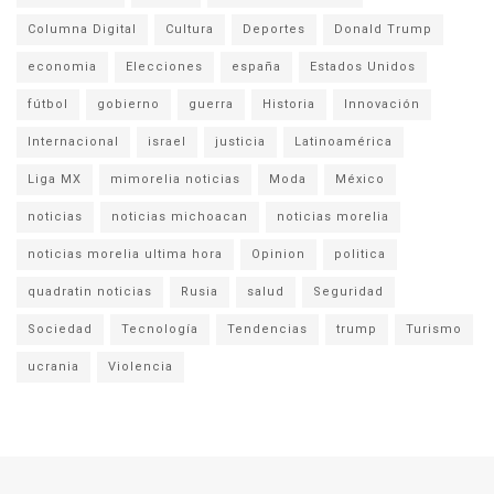
Columna Digital
Cultura
Deportes
Donald Trump
economia
Elecciones
españa
Estados Unidos
fútbol
gobierno
guerra
Historia
Innovación
Internacional
israel
justicia
Latinoamérica
Liga MX
mimorelia noticias
Moda
México
noticias
noticias michoacan
noticias morelia
noticias morelia ultima hora
Opinion
politica
quadratin noticias
Rusia
salud
Seguridad
Sociedad
Tecnología
Tendencias
trump
Turismo
ucrania
Violencia