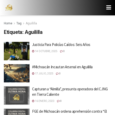
Home
Tag
Aguililla
Etiqueta:
Aguililla
Justicia Para Policías Caídos: Seis Años
14 OCTUBRE, 2025
0
#Michoacán Incautan Arsenal en Aguililla
17 JULIO, 2025
0
Capturan a “Almilla”, presunta operadora del CJNG
en Tierra Caliente
16 ENERO, 2023
0
FGE de Michoacán ordena aprehensión contra “El