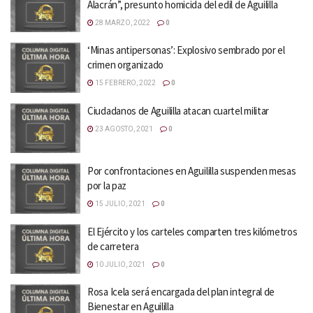
Alacrán”, presunto homicida del edil de Aguililla
28 MARZO, 2022
0
‘Minas antipersonas’: Explosivo sembrado por el
crimen organizado
15 FEBRERO, 2022
0
Ciudadanos de Aguililla atacan cuartel militar
23 AGOSTO, 2021
0
Por confrontaciones en Aguililla suspenden mesas
por la paz
15 JULIO, 2021
0
El Ejército y los carteles comparten tres kilómetros
de carretera
10 JULIO, 2021
0
Rosa Icela será encargada del plan integral de
Bienestar en Aguililla