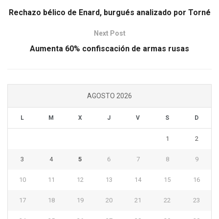
Rechazo bélico de Enard, burgués analizado por Torné
Next Post
Aumenta 60% confiscación de armas rusas
AGOSTO 2026
L
M
X
J
V
S
D
1
2
3
4
5
6
7
8
9
10
11
12
13
14
15
16
17
18
19
20
21
22
23