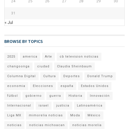
24
25
26
27
28
29
30
31
« Jul
BROWSE BY TOPICS
2025
america
Arte
cb television noticias
changoonga
ciudad
Claudia Sheinbaum
Columna Digital
Cultura
Deportes
Donald Trump
economia
Elecciones
españa
Estados Unidos
fútbol
gobierno
guerra
Historia
Innovación
Internacional
israel
justicia
Latinoamérica
Liga MX
mimorelia noticias
Moda
México
noticias
noticias michoacan
noticias morelia