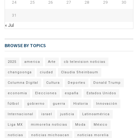
24
25
26
27
28
29
30
31
« Jul
BROWSE BY TOPICS
2025
america
Arte
cb television noticias
changoonga
ciudad
Claudia Sheinbaum
Columna Digital
Cultura
Deportes
Donald Trump
economia
Elecciones
españa
Estados Unidos
fútbol
gobierno
guerra
Historia
Innovación
Internacional
israel
justicia
Latinoamérica
Liga MX
mimorelia noticias
Moda
México
noticias
noticias michoacan
noticias morelia