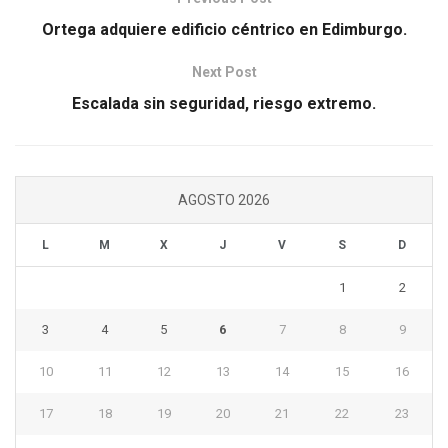
Ortega adquiere edificio céntrico en Edimburgo.
Next Post
Escalada sin seguridad, riesgo extremo.
AGOSTO 2026
L
M
X
J
V
S
D
1
2
3
4
5
6
7
8
9
10
11
12
13
14
15
16
17
18
19
20
21
22
23