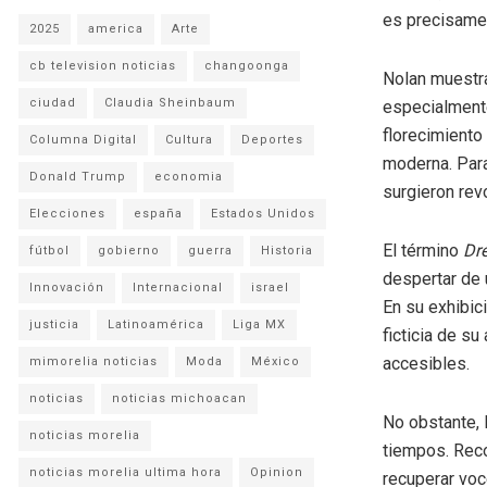
es precisamen
2025
america
Arte
cb television noticias
changoonga
Nolan muestra
ciudad
Claudia Sheinbaum
especialmente
florecimiento
Columna Digital
Cultura
Deportes
moderna. Para
Donald Trump
economia
surgieron revo
Elecciones
españa
Estados Unidos
El término
Dr
fútbol
gobierno
guerra
Historia
despertar de 
Innovación
Internacional
israel
En su exhibic
justicia
Latinoamérica
Liga MX
ficticia de s
accesibles.
mimorelia noticias
Moda
México
noticias
noticias michoacan
No obstante, 
noticias morelia
tiempos. Reco
noticias morelia ultima hora
Opinion
recuperar voc