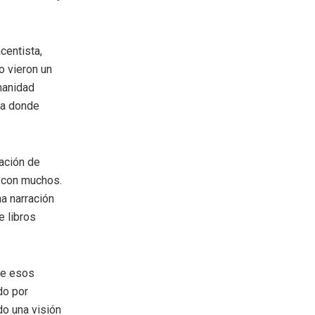
centista,
o vieron un
manidad
ia donde
sación de
 con muchos.
na narración
e libros
 de esos
do por
do una visión