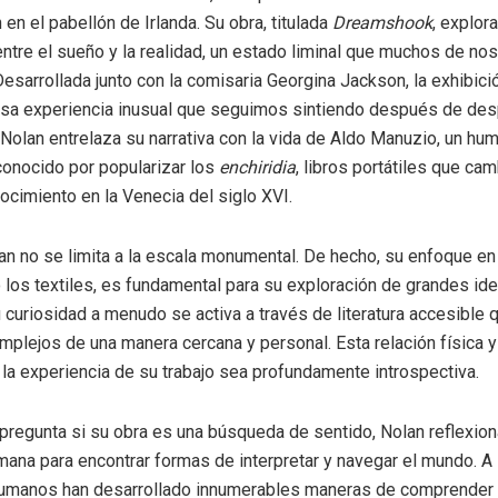
en el pabellón de Irlanda. Su obra, titulada
Dreamshook
, explor
entre el sueño y la realidad, un estado liminal que muchos de no
sarrollada junto con la comisaria Georgina Jackson, la exhibici
sa experiencia inusual que seguimos sintiendo después de des
 Nolan entrelaza su narrativa con la vida de Aldo Manuzio, un hu
conocido por popularizar los
enchiridia
, libros portátiles que cam
ocimiento en la Venecia del siglo XVI.
lan no se limita a la escala monumental. De hecho, su enfoque e
 los textiles, es fundamental para su exploración de grandes idea
 curiosidad a menudo se activa a través de literatura accesible 
plejos de una manera cercana y personal. Esta relación física y
 la experiencia de su trabajo sea profundamente introspectiva.
pregunta si su obra es una búsqueda de sentido, Nolan reflexion
ana para encontrar formas de interpretar y navegar el mundo. A l
 humanos han desarrollado innumerables maneras de comprender 