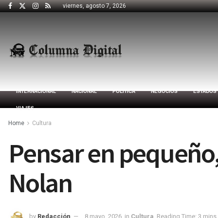
viernes, agosto 7, 2026
INTERNACIONAL
NACIONAL
POLÍTICA
NEGOCIOS
ESTADOS
VIAJES
Home
Cultura
Pensar en pequeño,
Nolan
by
Redacción
8 mayo, 2026
in
Cultura
Reading Time: 3 mins