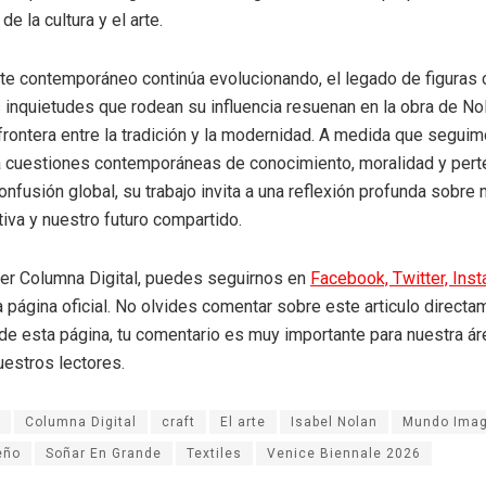
de la cultura y el arte.
rte contemporáneo continúa evolucionando, el legado de figuras
 inquietudes que rodean su influencia resuenan en la obra de No
 frontera entre la tradición y la modernidad. A medida que segui
a cuestiones contemporáneas de conocimiento, moralidad y pert
onfusión global, su trabajo invita a una reflexión profunda sobre 
tiva y nuestro futuro compartido.
eer Columna Digital, puedes seguirnos en
Facebook,
Twitter,
Ins
a página oficial. No olvides comentar sobre este articulo directa
r de esta página, tu comentario es muy importante para nuestra á
uestros lectores.
Columna Digital
craft
El arte
Isabel Nolan
Mundo Imag
eño
Soñar En Grande
Textiles
Venice Biennale 2026