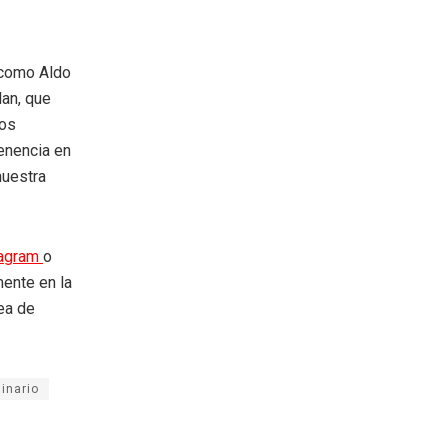
 como Aldo
lan, que
mos
enencia en
nuestra
tagram
o
mente en la
rea de
inario