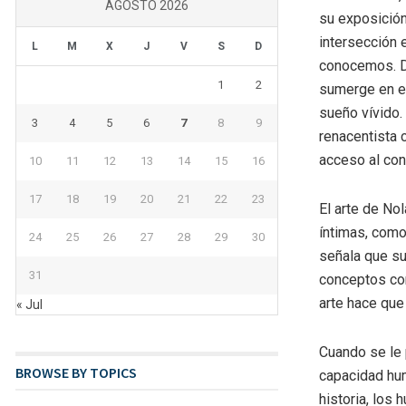
AGOSTO 2026
su exposición 
intersección 
L
M
X
J
V
S
D
conocemos. De
1
2
sumerge en e
sueño vívido.
3
4
5
6
7
8
9
renacentista 
acceso al con
10
11
12
13
14
15
16
17
18
19
20
21
22
23
El arte de No
íntimas, como
24
25
26
27
28
29
30
señala que su
31
conceptos com
arte hace que
« Jul
Cuando se le 
BROWSE BY TOPICS
capacidad hum
historia, los