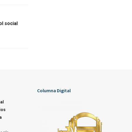
ol social
Columna Digital
al
ios
a