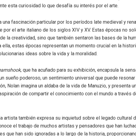
te esta curiosidad lo que desafía su interés por el arte.
 una fascinación particular por los períodos late medieval y rena
 por el arte italiano de los siglos XIV y XV. Estas épocas no sol
 de la creatividad, sino que también sentaron las bases de la hu
 ella, estas épocas representan un momento crucial en la histor
lucionarias ideas sobre la vida y la moralidad.
eamshook
, que ha acuñado para su exhibición, encapsula la sen
un sueño poderoso, un sentimiento universal que puede resonar
ión, Nolan imagina un aldaba de la vida de Manuzio, y presenta u
u aspiración de compartir el conocimiento con el mundo a través d
la artista también expresa su inquietud sobre el legado cultural
noce el trabajo de muchos artistas y pensadores que han lucha
es que han sido ignoradas a lo largo de la historia, proporcionan