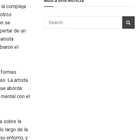
a la compleja
sotros
ón se
pertar de un
manista
biaron el
n formas
s. La artista
que aborda
 mental con el
a sobre la
o largo de la
su entorno, y