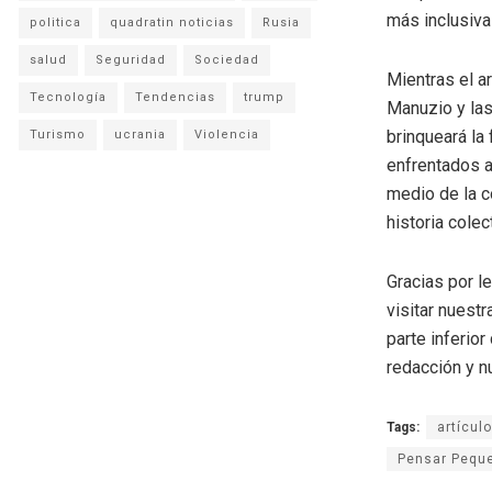
más inclusiva 
politica
quadratin noticias
Rusia
salud
Seguridad
Sociedad
Mientras el a
Tecnología
Tendencias
trump
Manuzio y las
brinqueará la
Turismo
ucrania
Violencia
enfrentados 
medio de la c
historia colec
Gracias por l
visitar nuestr
parte inferio
redacción y n
Tags:
artículo
Pensar Pequ