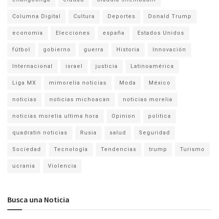
Columna Digital
Cultura
Deportes
Donald Trump
economia
Elecciones
españa
Estados Unidos
fútbol
gobierno
guerra
Historia
Innovación
Internacional
israel
justicia
Latinoamérica
Liga MX
mimorelia noticias
Moda
México
noticias
noticias michoacan
noticias morelia
noticias morelia ultima hora
Opinion
politica
quadratin noticias
Rusia
salud
Seguridad
Sociedad
Tecnología
Tendencias
trump
Turismo
ucrania
Violencia
Busca una Noticia