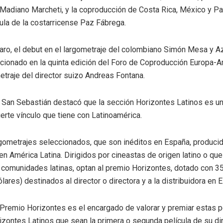
 Madiano Marcheti, y la coproducción de Costa Rica, México y P
cula de la costarricense Paz Fábrega.
o, el debut en el largometraje del colombiano Simón Mesa y Az
cionado en la quinta edición del Foro de Coproducción Europa-Am
etraje del director suizo Andreas Fontana.
e San Sebastián destacó que la sección Horizontes Latinos es u
uerte vínculo que tiene con Latinoamérica.
gometrajes seleccionados, que son inéditos en España, producid
en América Latina. Dirigidos por cineastas de origen latino o que
comunidades latinas, optan al premio Horizontes, dotado con 35
lares) destinados al director o directora y a la distribuidora en 
 Premio Horizontes es el encargado de valorar y premiar estas p
izontes Latinos que sean la primera o segunda película de su di