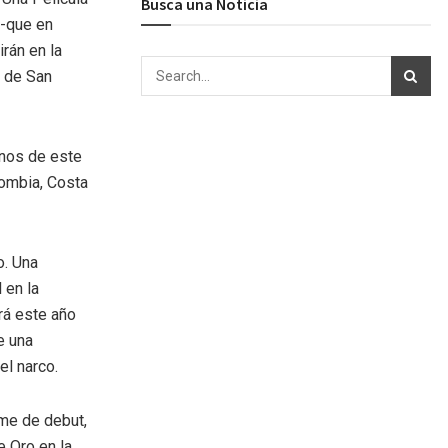
Busca una Noticia
 -que en
rán en la
e de San
inos de este
lombia, Costa
o. Una
 en la
rá este año
e una
l narco.
lme de debut,
e Oro en la