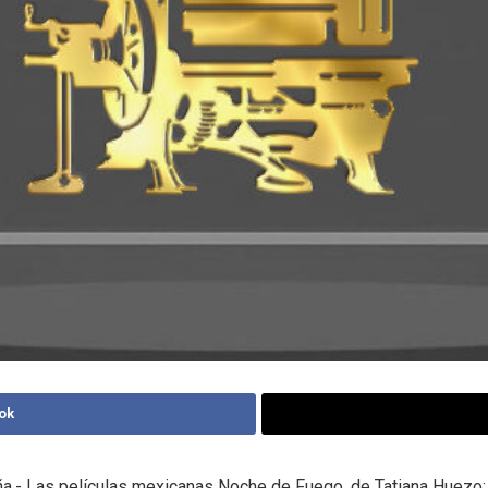
ok
a.- Las películas mexicanas Noche de Fuego, de Tatiana Huezo;