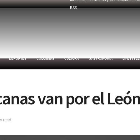
RSS
DEPORTES
COLUMNAS
CULTURA
GASTRONOMÍA
LIFESTYLE
canas van por el Leó
s read