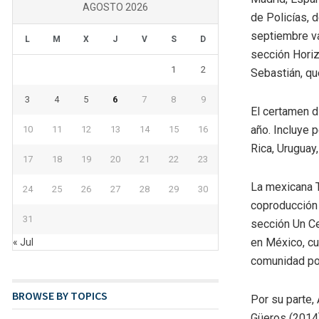
AGOSTO 2026
de Policías, 
septiembre va
L
M
X
J
V
S
D
sección Horiz
1
2
Sebastián, qu
3
4
5
6
7
8
9
El certamen d
año. Incluye 
10
11
12
13
14
15
16
Rica, Uruguay
17
18
19
20
21
22
23
La mexicana T
24
25
26
27
28
29
30
coproducción 
31
sección Un Ce
en México, cu
« Jul
comunidad po
BROWSE BY TOPICS
Por su parte,
Güeros (2014)