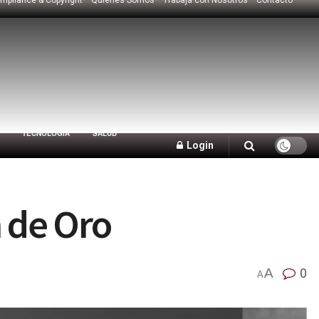
TECNOLOGÍA
SALUD
Login
n de Oro
A
0
A