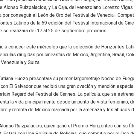
de Alonso Ruizpalacios, y La Caja, del venezolano Lorenzo Vigas
 por conseguir el León de Oro del Festival de Venecia-. Competi
ontes Latinos de la 69 edición del Festival Internacional de Cin
e se realizará del 17 al 25 de septiembre próximos.
io a conocer este miércoles que la selección de Horizontes Lat
películas dirigidas por cineastas de México, Argentina, Brasil, Co
, Venezuela y Suiza.
atiana Huezo presentará su primer largometraje Noche de Fueg
con El Salvador que recibió una gran ovación y mención especial
rtain Regard del Festival de Cannes. La película, que se estrena
enta la vida principalmente desde un punto de vista femenino, d
bre y remota de México marcada por la amenaza y los abusos de
 Alonso Ruizpalacios, quien ganó el Premio Horizontes con su fi
. Estará con Una Película de Policías, que compitió por el Oso d