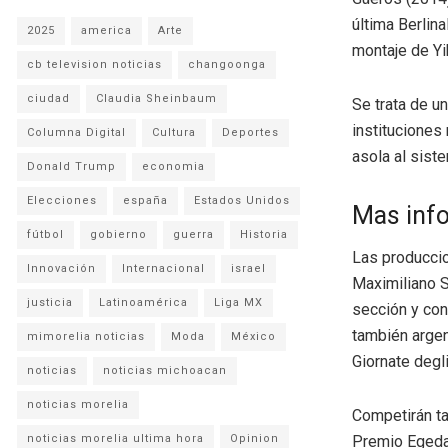
última Berlina
2025
america
Arte
montaje de Yi
cb television noticias
changoonga
ciudad
Claudia Sheinbaum
Se trata de u
instituciones
Columna Digital
Cultura
Deportes
asola al siste
Donald Trump
economia
Elecciones
españa
Estados Unidos
Mas inf
fútbol
gobierno
guerra
Historia
Las producci
Innovación
Internacional
israel
Maximiliano S
justicia
Latinoamérica
Liga MX
sección y con
también argen
mimorelia noticias
Moda
México
Giornate degli
noticias
noticias michoacan
noticias morelia
Competirán ta
noticias morelia ultima hora
Opinion
Premio Egeda 