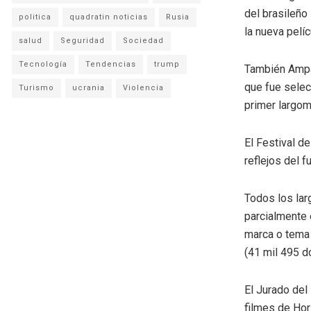
del brasileño
politica
quadratin noticias
Rusia
la nueva pelí
salud
Seguridad
Sociedad
Tecnología
Tendencias
trump
También Ampar
que fue selec
Turismo
ucrania
Violencia
primer largom
El Festival d
reflejos del f
Todos los lar
parcialmente 
marca o tema 
(41 mil 495 dó
El Jurado del
filmes de Hor