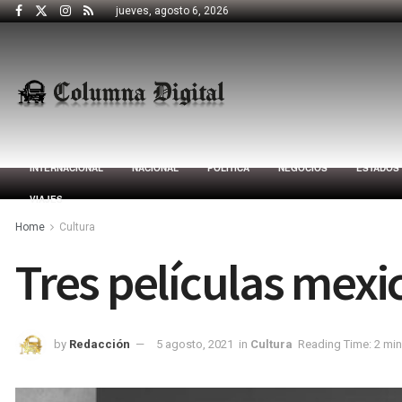
jueves, agosto 6, 2026
INTERNACIONAL
NACIONAL
POLÍTICA
NEGOCIOS
ESTADOS
VIAJES
Home
Cultura
Tres películas mexi
by
Redacción
5 agosto, 2021
in
Cultura
Reading Time: 2 min