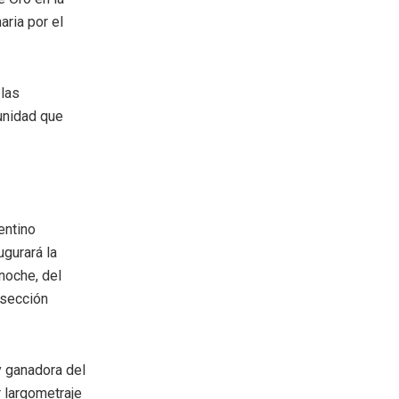
aria por el
 las
punidad que
entino
gurará la
noche, del
 sección
y ganadora del
 largometraje