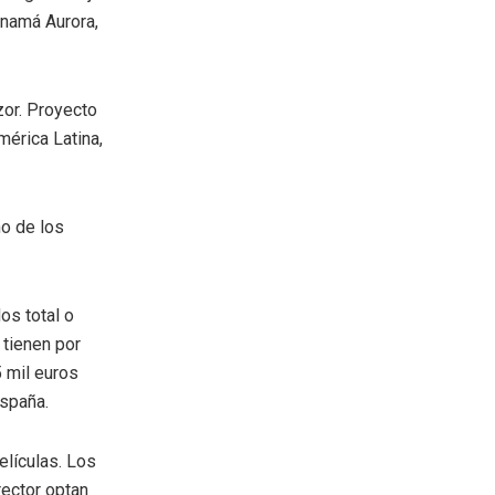
anamá Aurora,
or. Proyecto
érica Latina,
no de los
os total o
 tienen por
 mil euros
España.
elículas. Los
rector optan