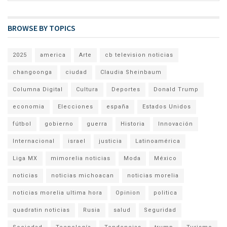
BROWSE BY TOPICS
2025
america
Arte
cb television noticias
changoonga
ciudad
Claudia Sheinbaum
Columna Digital
Cultura
Deportes
Donald Trump
economia
Elecciones
españa
Estados Unidos
fútbol
gobierno
guerra
Historia
Innovación
Internacional
israel
justicia
Latinoamérica
Liga MX
mimorelia noticias
Moda
México
noticias
noticias michoacan
noticias morelia
noticias morelia ultima hora
Opinion
politica
quadratin noticias
Rusia
salud
Seguridad