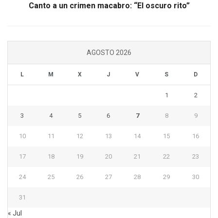
Canto a un crimen macabro: “El oscuro rito”
AGOSTO 2026
L
M
X
J
V
S
D
1
2
3
4
5
6
7
8
9
10
11
12
13
14
15
16
17
18
19
20
21
22
23
24
25
26
27
28
29
30
31
« Jul