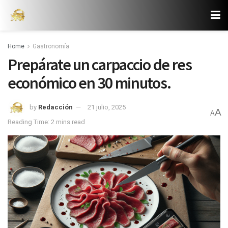
Home
Gastronomía
Prepárate un carpaccio de res
económico en 30 minutos.
by
Redacción
21 julio, 2025
A
A
Reading Time: 2 mins read