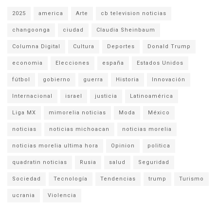
2025
america
Arte
cb television noticias
changoonga
ciudad
Claudia Sheinbaum
Columna Digital
Cultura
Deportes
Donald Trump
economia
Elecciones
españa
Estados Unidos
fútbol
gobierno
guerra
Historia
Innovación
Internacional
israel
justicia
Latinoamérica
Liga MX
mimorelia noticias
Moda
México
noticias
noticias michoacan
noticias morelia
noticias morelia ultima hora
Opinion
politica
quadratin noticias
Rusia
salud
Seguridad
Sociedad
Tecnología
Tendencias
trump
Turismo
ucrania
Violencia