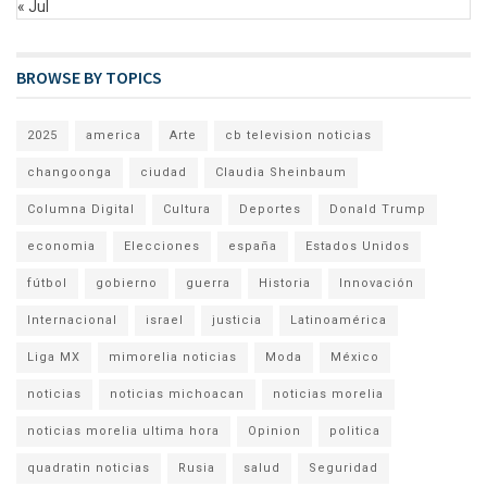
« Jul
BROWSE BY TOPICS
2025
america
Arte
cb television noticias
changoonga
ciudad
Claudia Sheinbaum
Columna Digital
Cultura
Deportes
Donald Trump
economia
Elecciones
españa
Estados Unidos
fútbol
gobierno
guerra
Historia
Innovación
Internacional
israel
justicia
Latinoamérica
Liga MX
mimorelia noticias
Moda
México
noticias
noticias michoacan
noticias morelia
noticias morelia ultima hora
Opinion
politica
quadratin noticias
Rusia
salud
Seguridad