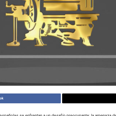
ok
españolas se enfrentan a un desafío preocupante: la amenaza del