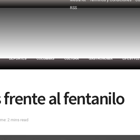
RSS
DEPORTES
COLUMNAS
CULTURA
GASTRONOMÍA
LIFESTYLE
frente al fentanilo
me: 2 mins read