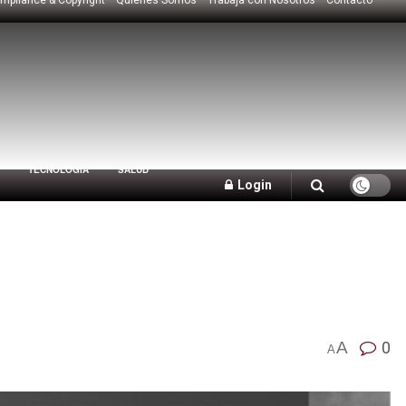
TECNOLOGÍA
SALUD
Login
A
0
A