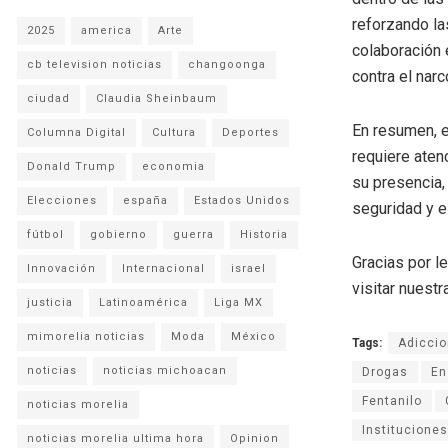
reforzando la
2025
america
Arte
colaboración 
cb television noticias
changoonga
contra el narc
ciudad
Claudia Sheinbaum
En resumen, e
Columna Digital
Cultura
Deportes
requiere aten
Donald Trump
economia
su presencia,
Elecciones
españa
Estados Unidos
seguridad y el
fútbol
gobierno
guerra
Historia
Gracias por l
Innovación
Internacional
israel
visitar nuestra
justicia
Latinoamérica
Liga MX
mimorelia noticias
Moda
México
Tags:
Adicci
noticias
noticias michoacan
Drogas
En
Fentanilo
noticias morelia
Instituciones
noticias morelia ultima hora
Opinion