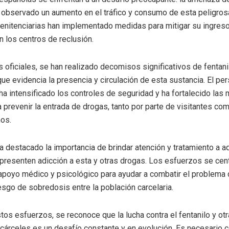
observado un aumento en el tráfico y consumo de esta peligrosa
enitenciarias han implementado medidas para mitigar su ingreso
n los centros de reclusión.
 oficiales, se han realizado decomisos significativos de fentani
que evidencia la presencia y circulación de esta sustancia. El pe
 ha intensificado los controles de seguridad y ha fortalecido las
a prevenir la entrada de drogas, tanto por parte de visitantes co
nos.
 destacado la importancia de brindar atención y tratamiento a a
presenten adicción a esta y otras drogas. Los esfuerzos se cen
apoyo médico y psicológico para ayudar a combatir el problema d
iesgo de sobredosis entre la población carcelaria.
tos esfuerzos, se reconoce que la lucha contra el fentanilo y ot
 cárceles es un desafío constante y en evolución. Es necesario c