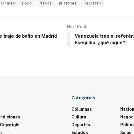
icinales
Poco
Presos
prisiones
Resisten
Next Post
e traje de baño en Madrid
Venezuela tras el referé
Esequibo: ¿qué sigue?
Categorías
Columnas
Nacion
ondiciones
Cultura
Negoc
Copyright
Deportes
Polític
os
Estados
Salud