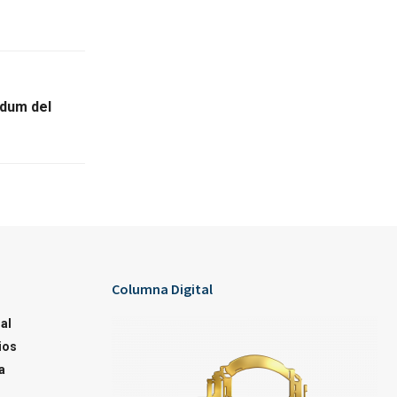
ndum del
Columna Digital
al
ios
a