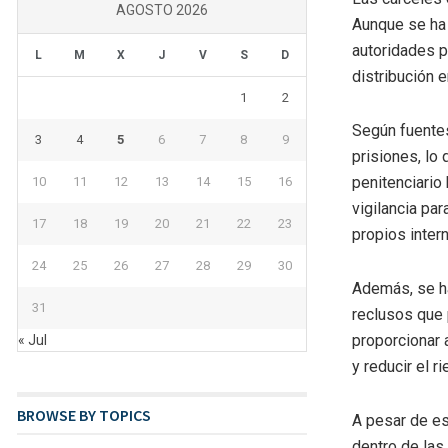
AGOSTO 2026
Aunque se ha 
autoridades p
L
M
X
J
V
S
D
distribución e
1
2
Según fuentes
3
4
5
6
7
8
9
prisiones, lo 
penitenciario
10
11
12
13
14
15
16
vigilancia par
17
18
19
20
21
22
23
propios inter
24
25
26
27
28
29
30
Además, se ha
31
reclusos que 
proporcionar 
« Jul
y reducir el r
BROWSE BY TOPICS
A pesar de es
dentro de las