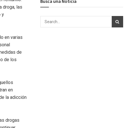
Busca una Noticia
 droga, las
 y
lo en varias
rsonal
 medidas de
mo de los
quellos
tran en
e la adicción
ras drogas
ontinuar