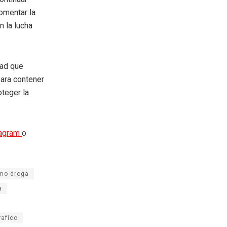
omentar la
n la lucha
dad que
ara contener
oteger la
tagram
o
mo droga
a
rafico