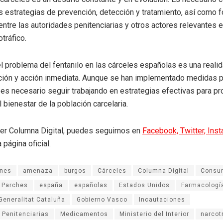
s estrategias de prevención, detección y tratamiento, así como f
entre las autoridades penitenciarias y otros actores relevantes e
otráfico.
l problema del fentanilo en las cárceles españolas es una reali
ción y acción inmediata. Aunque se han implementado medidas p
 es necesario seguir trabajando en estrategias efectivas para pr
 bienestar de la población carcelaria.
eer Columna Digital, puedes seguirnos en
Facebook,
Twitter,
Ins
 página oficial.
ones
amenaza
burgos
Cárceles
Columna Digital
Consu
 Parches
españa
españolas
Estados Unidos
Farmacologí
Generalitat Cataluña
Gobierno Vasco
Incautaciones
 Penitenciarias
Medicamentos
Ministerio del Interior
narcot