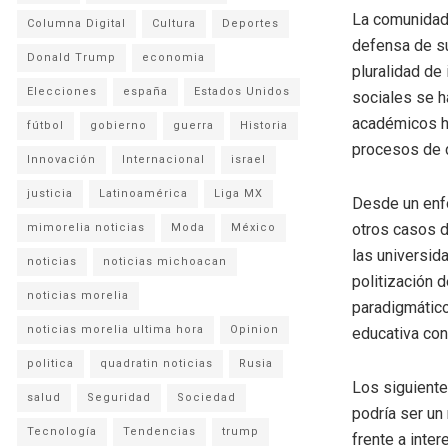
La comunidad 
Columna Digital
Cultura
Deportes
defensa de su
Donald Trump
economia
pluralidad de
Elecciones
españa
Estados Unidos
sociales se h
académicos ha
fútbol
gobierno
guerra
Historia
procesos de 
Innovación
Internacional
israel
justicia
Latinoamérica
Liga MX
Desde un enfo
otros casos de
mimorelia noticias
Moda
México
las universida
noticias
noticias michoacan
politización 
noticias morelia
paradigmático
noticias morelia ultima hora
Opinion
educativa con
politica
quadratin noticias
Rusia
Los siguiente
salud
Seguridad
Sociedad
podría ser un
Tecnología
Tendencias
trump
frente a inte