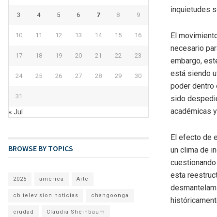
inquietudes so
3
4
5
6
7
8
9
El movimiento
10
11
12
13
14
15
16
necesario para
17
18
19
20
21
22
23
embargo, este
está siendo u
24
25
26
27
28
29
30
poder dentro 
31
sido despedi
académicas y 
« Jul
El efecto de 
BROWSE BY TOPICS
un clima de i
cuestionando
esta reestruc
2025
america
Arte
desmantelamie
cb television noticias
changoonga
históricament
ciudad
Claudia Sheinbaum