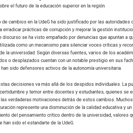
bre el futuro de la educación superior en la región.
 de cambios en la UdeG ha sido justificado por las autoridades
 erradicar prácticas de corrupción y mejorar la gestión institucio
 discurso se ha visto empañado por denuncias que apuntan a qu
tilizada como un mecanismo para silenciar voces críticas y recon
de la universidad. Según diversas fuentes, varios de los acadé
dos o desplazados cuentan con un notable prestigio en sus fac
han sido defensores activos de la autonomía universitaria.
estas decisiones va más allá de los despidos individuales. La p
ncertidumbre y temor entre docentes y estudiantes, quienes se 
 las verdaderas motivaciones detrás de estos cambios. Mucho
turación represente una disminución de la calidad educativa y un
nto del pensamiento crítico dentro de la universidad, valores 
e han sido el estandarte de la UdeG.