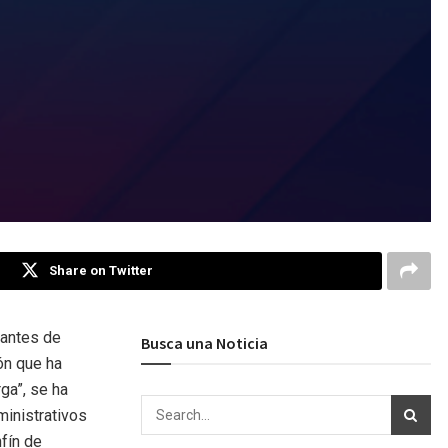
Share on Twitter
tantes de
Busca una Noticia
ón que ha
ga”, se ha
ministrativos
nfín de