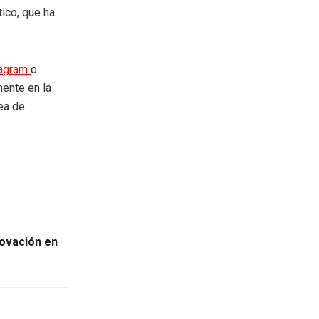
tico, que ha
tagram
o
mente en la
rea de
novación en