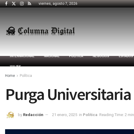
viernes, agosto 7, 2026
INTERNACIONAL
NACIONAL
POLÍTICA
NEGOCIOS
ESTADOS
VIAJES
Home
Política
Purga Universitaria
by
Redacción
21 enero, 2025
in
Política
Reading Time: 2 min