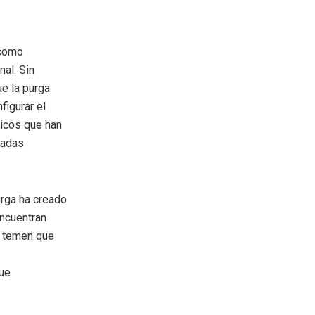
 como
nal. Sin
e la purga
figurar el
micos que han
hadas
urga ha creado
encuentran
s temen que
que