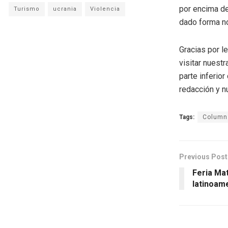
por encima de
Turismo
ucrania
Violencia
dado forma no 
Gracias por l
visitar nuestr
parte inferio
redacción y n
Tags:
Columna
Previous Post
Feria Mat
latinoam