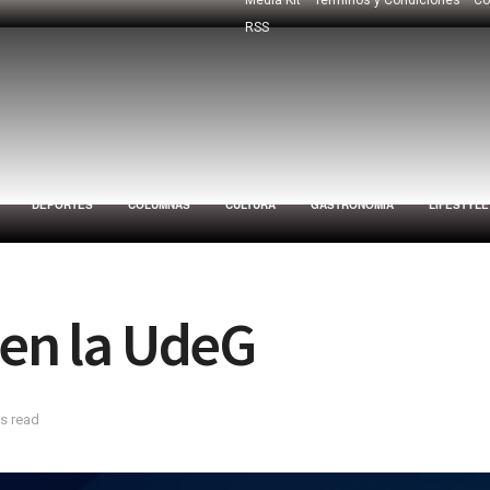
RSS
DEPORTES
COLUMNAS
CULTURA
GASTRONOMÍA
LIFESTYLE
 en la UdeG
s read