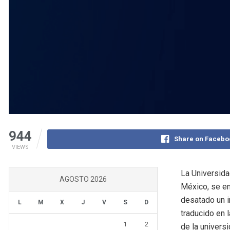
944
Share on Facebo
VIEWS
La Universida
AGOSTO 2026
México, se en
desatado un i
L
M
X
J
V
S
D
traducido en 
1
2
de la univers