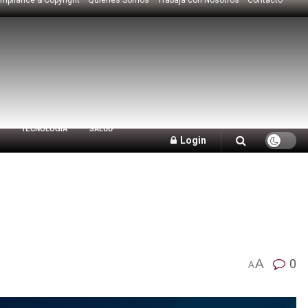
TECNOLOGÍA
SALUD
Login
A
0
A