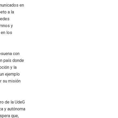
omunicados en
eto a la
 redes
umnos y
 en los
resuena con
 un país donde
pción y la
 un ejemplo
ar su misión
uro de la UdeG
ica y autónoma
spera que,