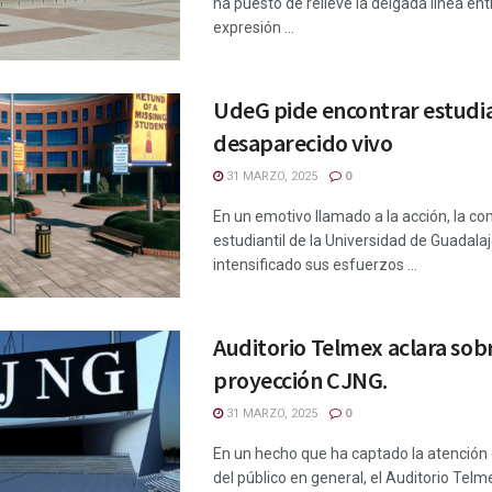
ha puesto de relieve la delgada línea entr
expresión ...
UdeG pide encontrar estudi
desaparecido vivo
31 MARZO, 2025
0
En un emotivo llamado a la acción, la c
estudiantil de la Universidad de Guadala
intensificado sus esfuerzos ...
Auditorio Telmex aclara sob
proyección CJNG.
31 MARZO, 2025
0
En un hecho que ha captado la atención 
del público en general, el Auditorio Telme