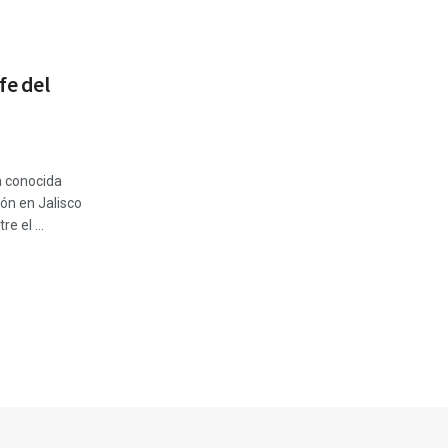
fe del
a conocida
ón en Jalisco
e el ...