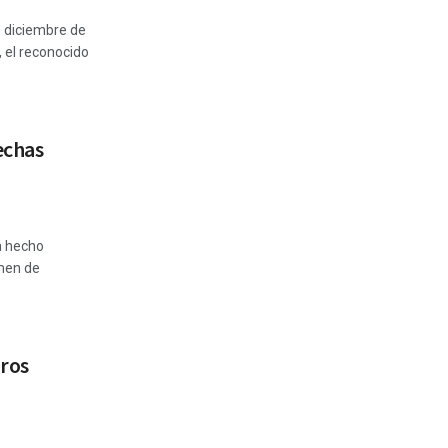
e diciembre de
, el reconocido
echas
a hecho
amen de
gros