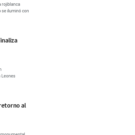
 rojiblanca
o se iluminó con
inaliza
n
os Leones
retorno al
ío monumental