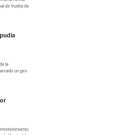
nal de Vuelta de
epudia
de la
arcado un giro
por
entretenimiento