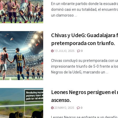
En un vibrante partido donde la escuadra
dominó casi en su totalidad, el encuentr
un clamoroso ...
Chivas y UdeG: Guadalajara f
pretemporada con triunfo.
13 JULIO, 2025
0
Chivas concluyó su pretemporada con u
impresionante triunfo de 5-0 frente a l
Negros de la UdeG, marcando un ...
Leones Negros persiguen el 
ascenso.
23 MAYO, 2025
0
Leones Negros se enfrenta a un desaf