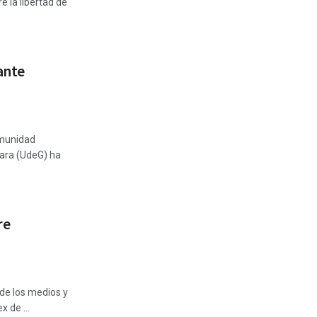
e la libertad de
ante
omunidad
jara (UdeG) ha
re
de los medios y
x de ...