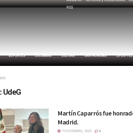
RSS
DEPORTES
COLUMNAS
CULTURA
GASTRONOMÍA
LIFESTYLE
deG
:
UdeG
Martín Caparrós fue honrad
Madrid.
19 DICIEMBRE, 2025
0