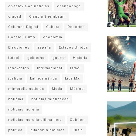
cb television noticias
changoonga
ciudad
Claudia Sheinbaum
Columna Digital
Cultura
Deportes
Donald Trump
economia
Elecciones
españa
Estados Unidos
fútbol
gobierno
guerra
Historia
Innovación
Internacional
israel
justicia
Latinoamérica
Liga MX
mimorelia noticias
Moda
México
noticias
noticias michoacan
noticias morelia
noticias morelia ultima hora
Opinion
politica
quadratin noticias
Rusia