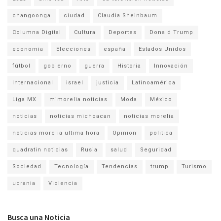
changoonga
ciudad
Claudia Sheinbaum
Columna Digital
Cultura
Deportes
Donald Trump
economia
Elecciones
españa
Estados Unidos
fútbol
gobierno
guerra
Historia
Innovación
Internacional
israel
justicia
Latinoamérica
Liga MX
mimorelia noticias
Moda
México
noticias
noticias michoacan
noticias morelia
noticias morelia ultima hora
Opinion
politica
quadratin noticias
Rusia
salud
Seguridad
Sociedad
Tecnología
Tendencias
trump
Turismo
ucrania
Violencia
Busca una Noticia