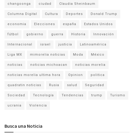
changoonga
ciudad
Claudia Sheinbaum
Columna Digital
Cultura
Deportes
Donald Trump
economia
Elecciones
españa
Estados Unidos
fútbol
gobierno
guerra
Historia
Innovación
Internacional
israel
justicia
Latinoamérica
Liga MX
mimorelia noticias
Moda
México
noticias
noticias michoacan
noticias morelia
noticias morelia ultima hora
Opinion
politica
quadratin noticias
Rusia
salud
Seguridad
Sociedad
Tecnología
Tendencias
trump
Turismo
ucrania
Violencia
Busca una Noticia