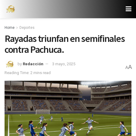
Home
Deportes
Rayadas triunfan en semifinales
contra Pachuca.
by
Redacción
3 mayo, 2025
A
A
Reading Time: 2 mins read