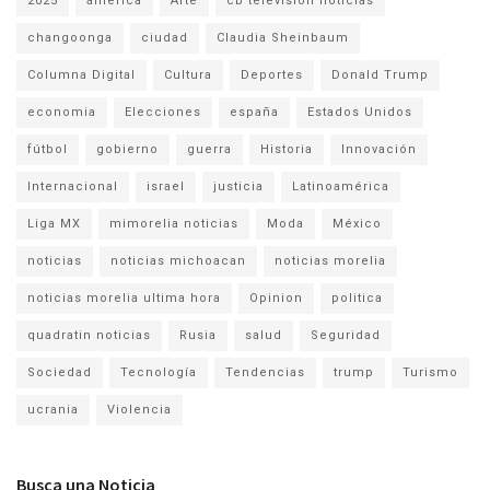
2025
america
Arte
cb television noticias
changoonga
ciudad
Claudia Sheinbaum
Columna Digital
Cultura
Deportes
Donald Trump
economia
Elecciones
españa
Estados Unidos
fútbol
gobierno
guerra
Historia
Innovación
Internacional
israel
justicia
Latinoamérica
Liga MX
mimorelia noticias
Moda
México
noticias
noticias michoacan
noticias morelia
noticias morelia ultima hora
Opinion
politica
quadratin noticias
Rusia
salud
Seguridad
Sociedad
Tecnología
Tendencias
trump
Turismo
ucrania
Violencia
Busca una Noticia