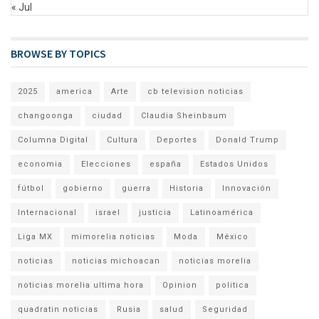
« Jul
BROWSE BY TOPICS
2025
america
Arte
cb television noticias
changoonga
ciudad
Claudia Sheinbaum
Columna Digital
Cultura
Deportes
Donald Trump
economia
Elecciones
españa
Estados Unidos
fútbol
gobierno
guerra
Historia
Innovación
Internacional
israel
justicia
Latinoamérica
Liga MX
mimorelia noticias
Moda
México
noticias
noticias michoacan
noticias morelia
noticias morelia ultima hora
Opinion
politica
quadratin noticias
Rusia
salud
Seguridad