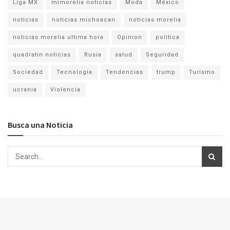
Liga MX
mimorelia noticias
Moda
México
noticias
noticias michoacan
noticias morelia
noticias morelia ultima hora
Opinion
politica
quadratin noticias
Rusia
salud
Seguridad
Sociedad
Tecnología
Tendencias
trump
Turismo
ucrania
Violencia
Busca una Noticia