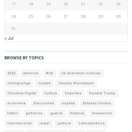
17
18
19
20
21
22
23
24
25
26
27
28
29
30
31
« Jul
BROWSE BY TOPICS
2025
america
Arte
cb television noticias
changoonga
ciudad
Claudia Sheinbaum
Columna Digital
Cultura
Deportes
Donald Trump
economia
Elecciones
españa
Estados Unidos
fútbol
gobierno
guerra
Historia
Innovación
Internacional
israel
justicia
Latinoamérica