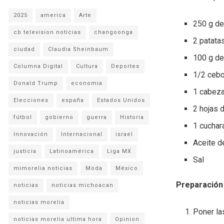
2025
america
Arte
250 g de
cb television noticias
changoonga
2 patata
ciudad
Claudia Sheinbaum
100 g de
Columna Digital
Cultura
Deportes
1/2 cebo
Donald Trump
economia
1 cabeza
Elecciones
españa
Estados Unidos
2 hojas d
fútbol
gobierno
guerra
Historia
1 cuchar
Innovación
Internacional
israel
Aceite de
justicia
Latinoamérica
Liga MX
Sal
mimorelia noticias
Moda
México
Preparación
noticias
noticias michoacan
noticias morelia
Poner las
noticias morelia ultima hora
Opinion