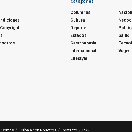
Categorías
Columnas
Nacion
ondiciones
Cultura
Negoc
Copyright
Deportes
Polític
os
Estados
Salud
osotros
Gastronomía
Tecnol
Internacional
Viajes
Lifestyle
s Somos
Trabaja con Nosotros
Contacto
RSS