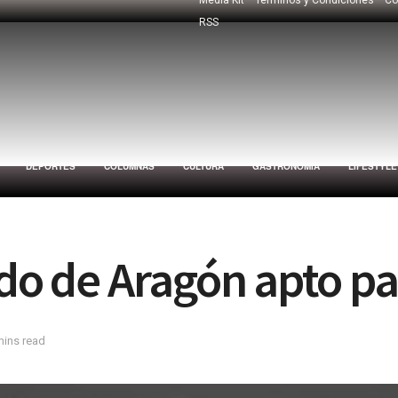
RSS
DEPORTES
COLUMNAS
CULTURA
GASTRONOMÍA
LIFESTYLE
udo de Aragón apto p
mins read