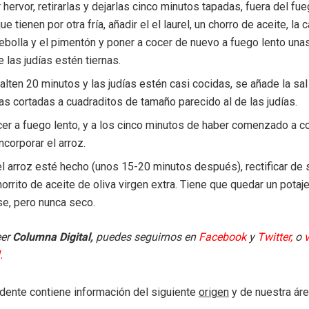
 hervor, retirarlas y dejarlas cinco minutos tapadas, fuera del fu
ue tienen por otra fría, añadir el el laurel, un chorro de aceite, la
 cebolla y el pimentón y poner a cocer de nuevo a fuego lento una
 las judías estén tiernas.
alten 20 minutos y las judías estén casi cocidas, se añade la sal
tas cortadas a cuadraditos de tamaño parecido al de las judías.
cer a fuego lento, y a los cinco minutos de haber comenzado a c
ncorporar el arroz.
l arroz esté hecho (unos 15-20 minutos después), rectificar de s
orrito de aceite de oliva virgen extra. Tiene que quedar un potaj
e, pero nunca seco.
eer
Columna Digital,
puedes seguirnos en
Facebook
y
Twitter
,
o
v
.
dente contiene información del siguiente
origen
y de nuestra ár