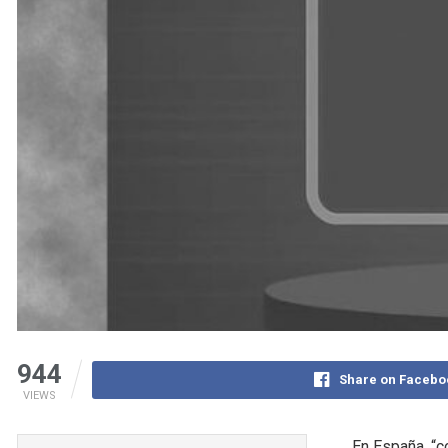
944
Share on Facebo
VIEWS
En España, “c