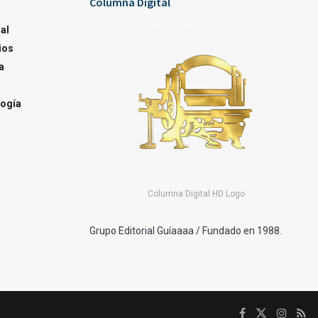
Columna Digital
al
ios
a
ogía
Columna Digital HD Logo
Grupo Editorial Guíaaaa / Fundado en 1988.