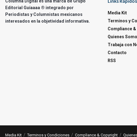
Links Rapidos
Columna Digital es una marca de Grupo
Editorial Guíaaaa ® integrado por
Media Kit
Periodistas y Columnistas mexicanos
Terminos y C
interesados en la objetividad informativa.
Compliance & 
Quienes Som
Trabaja con N
Contacto
RSS
Media Kit
Terminos y Condiciones
Compliance & Copyright
Quiene