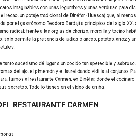
matos imaginables con unas legumbres y unas verduras para disi
el recao, un potaje tradicional de Binéfar (Huesca) que, al menos
da por el gastrónomo Teodoro Bardají a principios del siglo XX
mo radical: frente a las orgías de chorizo, morcilla y tocino habi
s, sólo permite la presencia de judías blancas, patatas, arroz y 
etales.
 tanto ascetismo dé lugar a un cocido tan apetecible y sabroso,
romas del ajo, el pimentón y el laurel dando vidilla al conjunto. P
ra, fuimos al restaurante Carmen, en Binéfar, donde el cocinero 
sus secretos. Todo lo tienes en el vídeo de arriba.
DEL RESTAURANTE CARMEN
s
ersonas