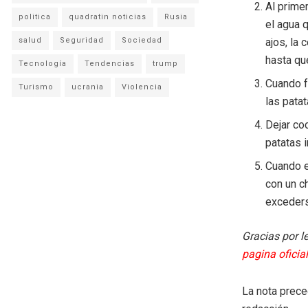
Al primer
politica
quadratin noticias
Rusia
el agua q
salud
Seguridad
Sociedad
ajos, la
hasta que
Tecnología
Tendencias
trump
Cuando f
Turismo
ucrania
Violencia
las pata
Dejar co
patatas i
Cuando e
con un ch
exceders
Gracias por l
pagina oficial
La nota prece