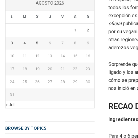
AGOSTO 2026
todos los for
excepción es 
L
M
X
J
V
S
D
oficial
publica
1
2
por su veganis
otras regione
3
4
5
6
7
8
9
aderezos veg
10
11
12
13
14
15
16
Sorprende que
17
18
19
20
21
22
23
ligado y los a
cómo se prepa
24
25
26
27
28
29
30
nos inició en 
31
RECAO 
« Jul
Ingrediente
BROWSE BY TOPICS
Para 4 o 6 p