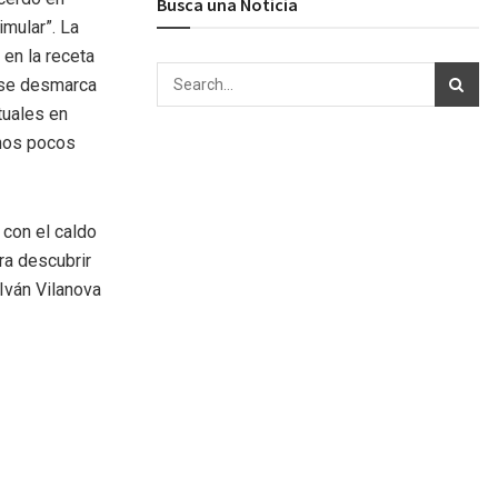
Busca una Noticia
mular”. La
 en la receta
, se desmarca
tuales en
unos pocos
 con el caldo
ara descubrir
Iván Vilanova