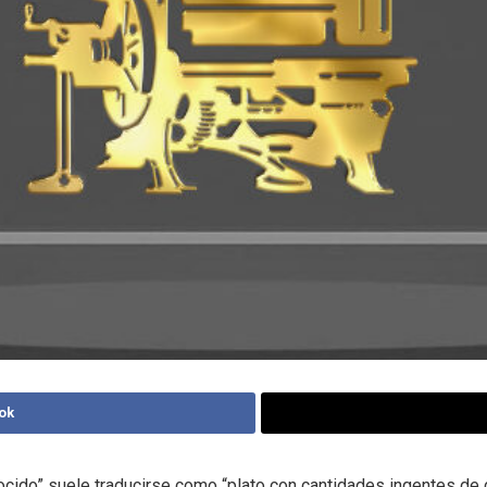
ok
ocido” suele traducirse como “plato con cantidades ingentes de