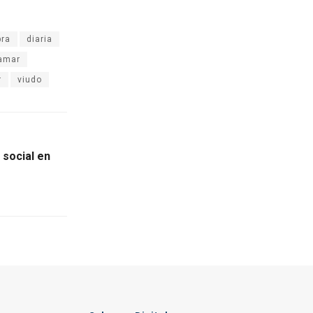
ra
diaria
lamar
r
viudo
 social en