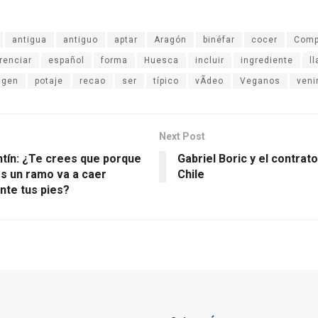
antigua
antiguo
aptar
Aragón
binéfar
cocer
Comp
renciar
español
forma
Huesca
incluir
ingrediente
l
igen
potaje
recao
ser
típico
vÃdeo
Veganos
veni
Next Post
ntín: ¿Te crees que porque
Gabriel Boric y el contrato
es un ramo va a caer
Chile
nte tus pies?