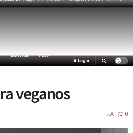
TECNOLOGÍA
SALUD
Login
ara veganos
A
0
A