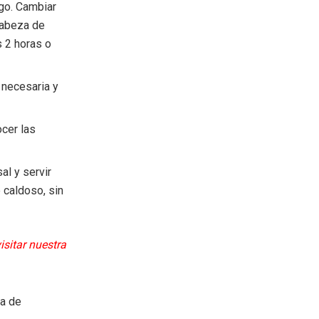
ego. Cambiar
 cabeza de
s 2 horas o
 necesaria y
ocer las
al y servir
e caldoso, sin
isitar nuestra
ea de