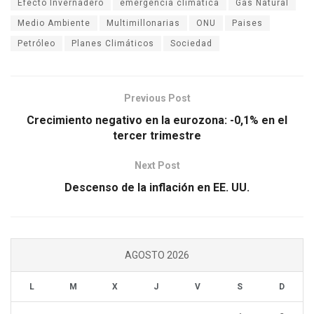
Efecto Invernadero
emergencia climática
Gas Natural
Medio Ambiente
Multimillonarias
ONU
Paises
Petróleo
Planes Climáticos
Sociedad
Previous Post
Crecimiento negativo en la eurozona: -0,1% en el
tercer trimestre
Next Post
Descenso de la inflación en EE. UU.
AGOSTO 2026
L
M
X
J
V
S
D