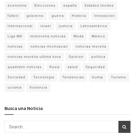
economia
Elecciones
españa
Estados Unidos
fútbol
gobierno
guerra
Historia
Innovación
Internacional
israel
justicia
Latinoamérica
Liga MX
mimorelia noticias
Moda
México
noticias
noticias michoacan
noticias morelia
noticias morelia ultima hora
Opinion
politica
quadratin noticias
Rusia
salud
Seguridad
Sociedad
Tecnología
Tendencias
trump
Turismo
ucrania
Violencia
Busca una Noticia