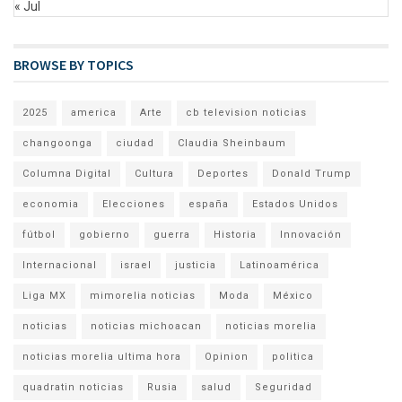
« Jul
BROWSE BY TOPICS
2025
america
Arte
cb television noticias
changoonga
ciudad
Claudia Sheinbaum
Columna Digital
Cultura
Deportes
Donald Trump
economia
Elecciones
españa
Estados Unidos
fútbol
gobierno
guerra
Historia
Innovación
Internacional
israel
justicia
Latinoamérica
Liga MX
mimorelia noticias
Moda
México
noticias
noticias michoacan
noticias morelia
noticias morelia ultima hora
Opinion
politica
quadratin noticias
Rusia
salud
Seguridad