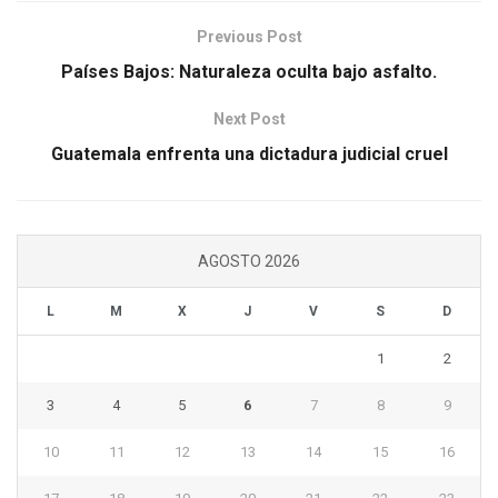
Previous Post
Países Bajos: Naturaleza oculta bajo asfalto.
Next Post
Guatemala enfrenta una dictadura judicial cruel
AGOSTO 2026
L
M
X
J
V
S
D
1
2
3
4
5
6
7
8
9
10
11
12
13
14
15
16