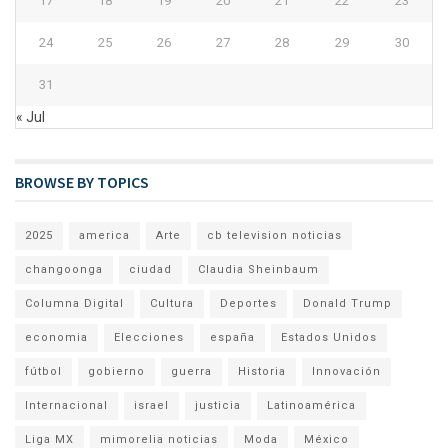
17
18
19
20
21
22
23
24
25
26
27
28
29
30
31
« Jul
BROWSE BY TOPICS
2025
america
Arte
cb television noticias
changoonga
ciudad
Claudia Sheinbaum
Columna Digital
Cultura
Deportes
Donald Trump
economia
Elecciones
españa
Estados Unidos
fútbol
gobierno
guerra
Historia
Innovación
Internacional
israel
justicia
Latinoamérica
Liga MX
mimorelia noticias
Moda
México