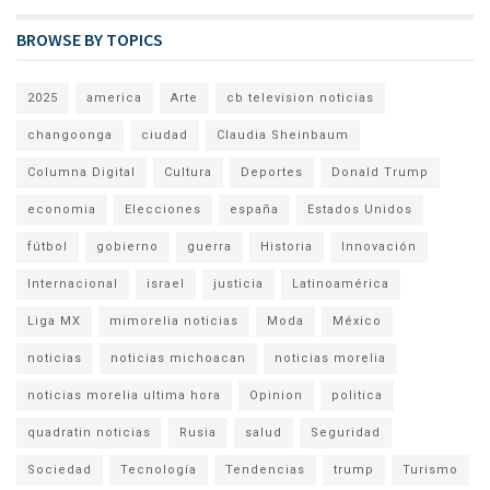
BROWSE BY TOPICS
2025
america
Arte
cb television noticias
changoonga
ciudad
Claudia Sheinbaum
Columna Digital
Cultura
Deportes
Donald Trump
economia
Elecciones
españa
Estados Unidos
fútbol
gobierno
guerra
Historia
Innovación
Internacional
israel
justicia
Latinoamérica
Liga MX
mimorelia noticias
Moda
México
noticias
noticias michoacan
noticias morelia
noticias morelia ultima hora
Opinion
politica
quadratin noticias
Rusia
salud
Seguridad
Sociedad
Tecnología
Tendencias
trump
Turismo