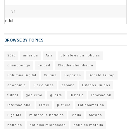
31
« Jul
BROWSE BY TOPICS
2025
america
Arte
cb television noticias
changoonga
ciudad
Claudia Sheinbaum
Columna Digital
Cultura
Deportes
Donald Trump
economia
Elecciones
españa
Estados Unidos
fútbol
gobierno
guerra
Historia
Innovación
Internacional
israel
justicia
Latinoamérica
Liga MX
mimorelia noticias
Moda
México
noticias
noticias michoacan
noticias morelia