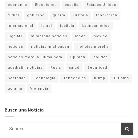
economia
Elecciones
españa
Estados Unidos
fútbol
gobierno
guerra
Historia
Innovación
Internacional
israel
justicia
Latinoamérica
Liga MX
mimorelia noticias
Moda
México
noticias
noticias michoacan
noticias morelia
noticias morelia ultima hora
Opinion
politica
quadratin noticias
Rusia
salud
Seguridad
Sociedad
Tecnología
Tendencias
trump
Turismo
ucrania
Violencia
Busca una Noticia