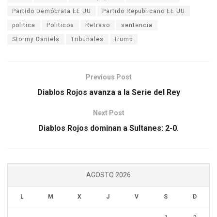
Partido Demócrata EE UU
Partido Republicano EE UU
politica
Politicos
Retraso
sentencia
Stormy Daniels
Tribunales
trump
Previous Post
Diablos Rojos avanza a la Serie del Rey
Next Post
Diablos Rojos dominan a Sultanes: 2-0.
AGOSTO 2026
L
M
X
J
V
S
D