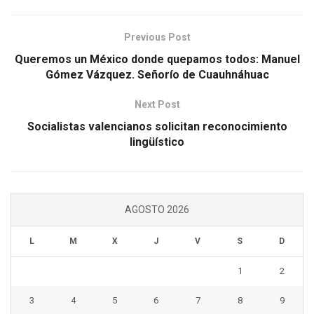
Previous Post
Queremos un México donde quepamos todos: Manuel
Gómez Vázquez. Señorío de Cuauhnáhuac
Next Post
Socialistas valencianos solicitan reconocimiento
lingüístico
AGOSTO 2026
L
M
X
J
V
S
D
1
2
3
4
5
6
7
8
9