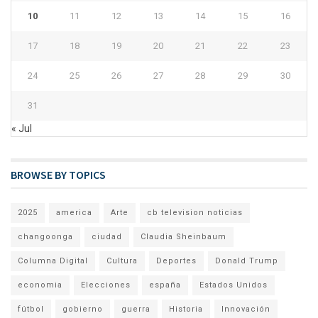
10
11
12
13
14
15
16
17
18
19
20
21
22
23
24
25
26
27
28
29
30
31
« Jul
BROWSE BY TOPICS
2025
america
Arte
cb television noticias
changoonga
ciudad
Claudia Sheinbaum
Columna Digital
Cultura
Deportes
Donald Trump
economia
Elecciones
españa
Estados Unidos
fútbol
gobierno
guerra
Historia
Innovación