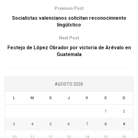
Previous Post
Socialistas valencianos solicitan reconocimiento
lingüístico
Next Post
Festejo de López Obrador por victoria de Arévalo en
Guatemala
AGOSTO 2026
L
M
X
J
V
S
D
1
2
3
4
5
6
7
8
9
10
11
12
13
14
15
16