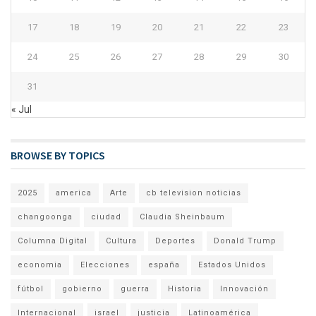
17
18
19
20
21
22
23
24
25
26
27
28
29
30
31
« Jul
BROWSE BY TOPICS
2025
america
Arte
cb television noticias
changoonga
ciudad
Claudia Sheinbaum
Columna Digital
Cultura
Deportes
Donald Trump
economia
Elecciones
españa
Estados Unidos
fútbol
gobierno
guerra
Historia
Innovación
Internacional
israel
justicia
Latinoamérica