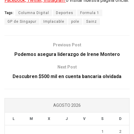
Facebook,
Twitter,
Instagram
o visitar nuestra página oficial.
Tags:
Columna Digital
Deportes
Formula 1
GP de Singapur
Implacable
pole
Sainz
Previous Post
Podemos asegura liderazgo de Irene Montero
Next Post
Descubren $500 mil en cuenta bancaria olvidada
AGOSTO 2026
L
M
X
J
V
S
D
1
2