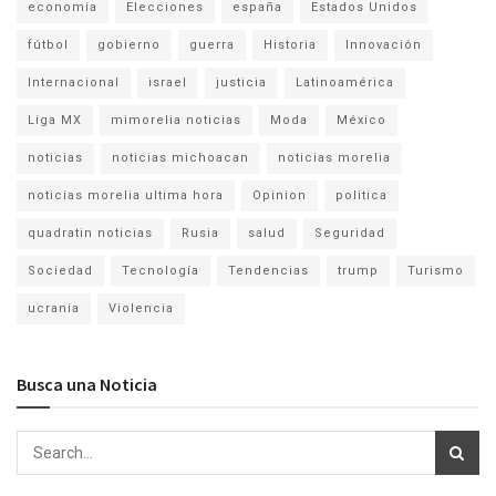
economia
Elecciones
españa
Estados Unidos
fútbol
gobierno
guerra
Historia
Innovación
Internacional
israel
justicia
Latinoamérica
Liga MX
mimorelia noticias
Moda
México
noticias
noticias michoacan
noticias morelia
noticias morelia ultima hora
Opinion
politica
quadratin noticias
Rusia
salud
Seguridad
Sociedad
Tecnología
Tendencias
trump
Turismo
ucrania
Violencia
Busca una Noticia