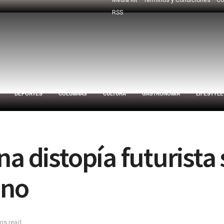
RSS
DEPORTES
COLUMNAS
CULTURA
GASTRONOMÍA
LIFESTYLE
na distopía futurista
ano
ins read