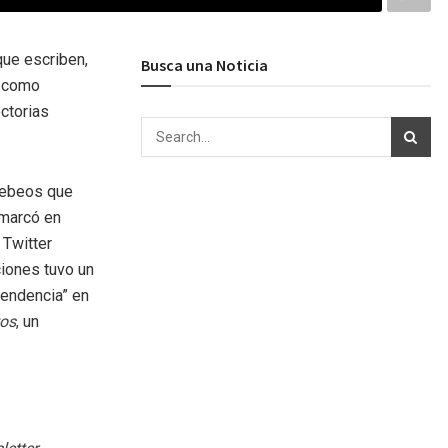
que escriben,
Busca una Noticia
) como
ctorias
 tebeos que
 marcó en
 Twitter
iones tuvo un
tendencia” en
tos
,
un