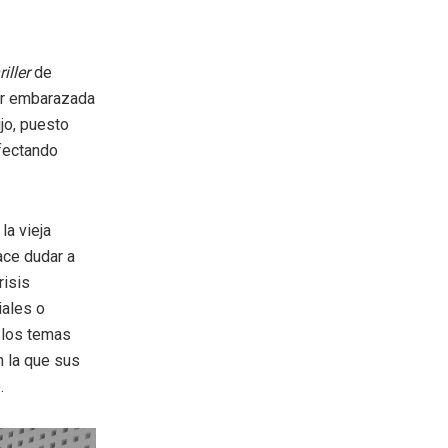
riller
de
jer embarazada
ijo, puesto
afectando
la vieja
ace dudar a
risis
iales o
 los temas
n la que sus
.