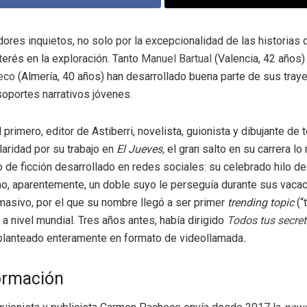
ores inquietos, no solo por la excepcionalidad de las historias 
nterés en la exploración. Tanto
Manuel Bartual
(Valencia, 42 años
eco
(Almería, 40 años) han desarrollado buena parte de sus traye
 soportes narrativos jóvenes.
 primero, editor de Astiberri, novelista, guionista y dibujante de
laridad por su trabajo en
El Jueves,
el gran salto en su carrera lo
o de ficción desarrollado en redes sociales: su celebrado hilo de
, aparentemente, un doble suyo le perseguía durante sus vacac
asivo, por el que su nombre llegó a ser primer
trending topic
(“
 a nivel mundial. Tres años antes, había dirigido
Todos tus secre
 planteado enteramente en formato de videollamada
.
ormación