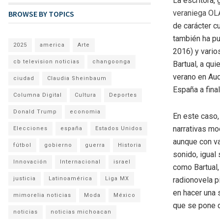
La escritora,
veraniega O
BROWSE BY TOPICS
de carácter cu
también ha pu
2025
america
Arte
2016) y vario
cb television noticias
changoonga
Bartual, a qu
verano en Aud
ciudad
Claudia Sheinbaum
España a fina
Columna Digital
Cultura
Deportes
Donald Trump
economia
En este caso,
narrativas mo
Elecciones
españa
Estados Unidos
aunque con va
fútbol
gobierno
guerra
Historia
sonido, igual
Innovación
Internacional
israel
como Bartual,
justicia
Latinoamérica
Liga MX
radionovela p
en hacer una 
mimorelia noticias
Moda
México
que se pone d
noticias
noticias michoacan