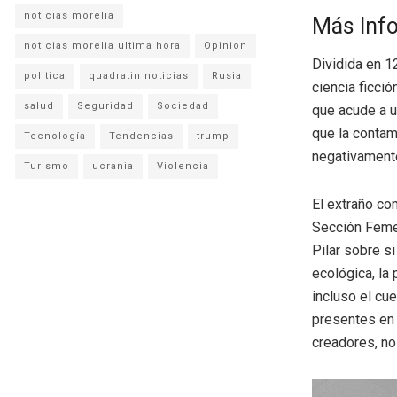
noticias morelia
Más Inf
noticias morelia ultima hora
Opinion
Dividida en 
politica
quadratin noticias
Rusia
ciencia ficci
salud
Seguridad
Sociedad
que acude a un
que la contam
Tecnología
Tendencias
trump
negativamente
Turismo
ucrania
Violencia
El extraño co
Sección Femen
Pilar sobre si
ecológica, la
incluso el cu
presentes en 
creadores, no