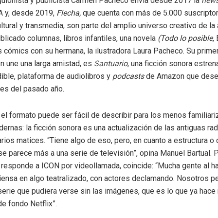
 guionista y publicista Carmen Pacheco envía desde 2017 la
news
LA
y, desde 2019,
Flecha,
que cuenta con más de 5.000 suscripto
ltural y transmedia, son parte del amplio universo creativo de la 
blicado columnas, libros infantiles, una novela
(
Todo lo posible
,
s cómics con su hermana, la ilustradora Laura Pacheco. Su primer
ien une una larga amistad, es
Santuario
, una ficción sonora estre
ible, plataforma de audiolibros y
podcasts
de Amazon que dese
les del pasado año.
 el formato puede ser fácil de describir para los menos familiar
dernas: la ficción sonora es una actualización de las antiguas ra
rios matices. “Tiene algo de eso, pero, en cuanto a estructura o
 se parece más a una serie de televisión”, opina Manuel Bartual. 
 responde a ICON por videollamada, coincide: “Mucha gente al ha
iensa en algo teatralizado, con actores declamando. Nosotros
serie que pudiera verse sin las imágenes, que es lo que ya hac
e fondo Netflix”.