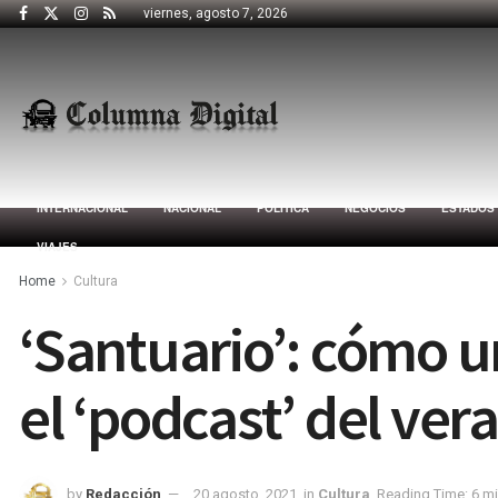
viernes, agosto 7, 2026
INTERNACIONAL
NACIONAL
POLÍTICA
NEGOCIOS
ESTADOS
VIAJES
Home
Cultura
‘Santuario’: cómo u
el ‘podcast’ del ver
by
Redacción
20 agosto, 2021
in
Cultura
Reading Time: 6 m