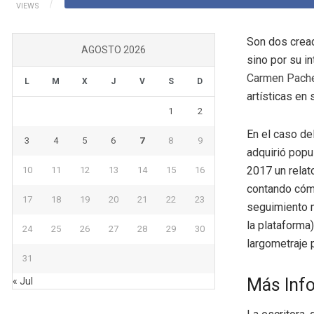
VIEWS
Son dos cread
AGOSTO 2026
sino por su i
Carmen Pach
L
M
X
J
V
S
D
artísticas en
1
2
En el caso del
3
4
5
6
7
8
9
adquirió popu
2017 un relat
10
11
12
13
14
15
16
contando cómo
17
18
19
20
21
22
23
seguimiento m
la plataforma)
24
25
26
27
28
29
30
largometraje
31
Más Inf
« Jul