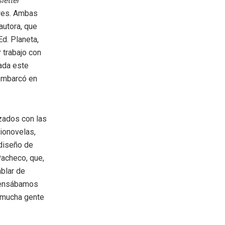
letter
res. Ambas
autora, que
 Ed. Planeta,
 trabajo con
nada este
mbarcó en
izados con las
dionovelas,
 diseño de
Pacheco, que,
blar de
 pensábamos
e mucha gente