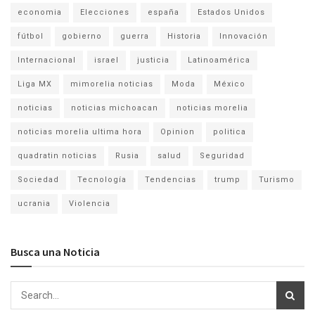
economia
Elecciones
españa
Estados Unidos
fútbol
gobierno
guerra
Historia
Innovación
Internacional
israel
justicia
Latinoamérica
Liga MX
mimorelia noticias
Moda
México
noticias
noticias michoacan
noticias morelia
noticias morelia ultima hora
Opinion
politica
quadratin noticias
Rusia
salud
Seguridad
Sociedad
Tecnología
Tendencias
trump
Turismo
ucrania
Violencia
Busca una Noticia