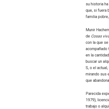
su historia ha
que, si fuera
familia pobre
Munir Hachemi
de
Cosas viv
con la que se
acompañado to
en la cantida
buscar un alq
S, o el actua
mirando sus e
que abandona
Parecida expe
1979), licenc
trabajo o alq