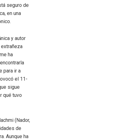
está seguro de
ca, en una
ónico.
nica y autor
a extrañeza
 me ha
encontrarla
 para ir a
rovocó el 11-
que sigue
r qué tuvo
Hachmi (Nador,
nidades de
ara. Aunque ha