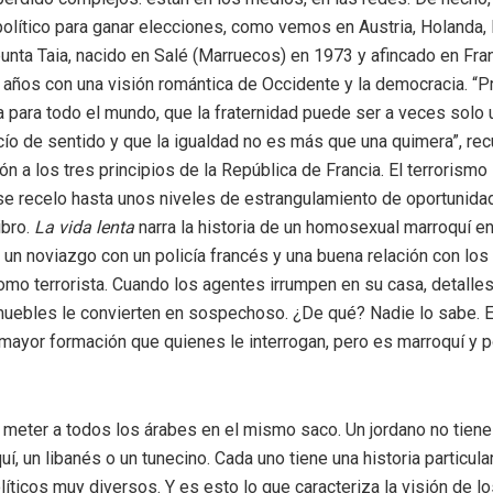
olítico para ganar elecciones, como vemos en Austria, Holanda, 
unta Taia, nacido en Salé (Marruecos) en 1973 y afincado en Fra
5 años con una visión romántica de Occidente y la democracia. “Pr
ra para todo el mundo, que la fraternidad puede ser a veces solo
acío de sentido y que la igualdad no es más que una quimera”, r
ón a los tres principios de la República de Francia. El terrorismo
e recelo hasta unos niveles de estrangulamiento de oportunid
ibro.
La vida lenta
narra la historia de un homosexual marroquí e
 un noviazgo con un policía francés y una buena relación con los
mo terrorista. Cuando los agentes irrumpen en su casa, detalle
uebles le convierten en sospechoso. ¿De qué? Nadie lo sabe. 
mayor formación que quienes le interrogan, pero es marroquí y p
meter a todos los árabes en el mismo saco. Un jordano no tiene
í, un libanés o un tunecino. Cada uno tiene una historia particula
íticos muy diversos. Y es esto lo que caracteriza la visión de 