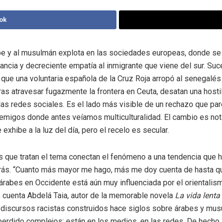
ok
abe y al musulmán explota en las sociedades europeas, donde se
tancia y decreciente empatía al inmigrante que viene del sur. S
 que una voluntaria española de la Cruz Roja arropó al senegalé
as atravesar fugazmente la frontera en Ceuta, desatan una hosti
as redes sociales. Es el lado más visible de un rechazo que pa
emigos donde antes veíamos multiculturalidad. El cambio es no
 exhibe a la luz del día, pero el recelo es secular.
s que tratan el tema conectan el fenómeno a una tendencia que 
rás. “Cuanto más mayor me hago, más me doy cuenta de hasta qu
 árabes en Occidente está aún muy influenciada por el orientalism
, cuenta Abdelá Taia, autor de la memorable novela
La vida lenta
s discursos racistas construidos hace siglos sobre árabes y mu
perdido complejos: están en los medios, en las redes. De hecho,