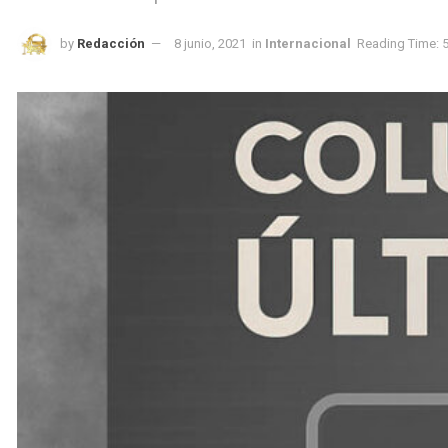
by
Redacción
8 junio, 2021
in
Internacional
Reading Time: 