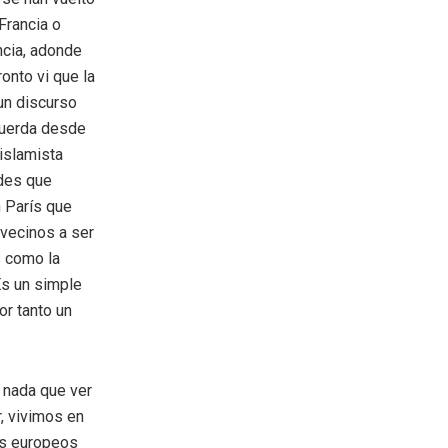
Francia o
ncia, adonde
onto vi que la
 un discurso
ecuerda desde
 islamista
ades que
n París que
 vecinos a ser
s como la
Es un simple
or tanto un
 nada que ver
r, vivimos en
los europeos