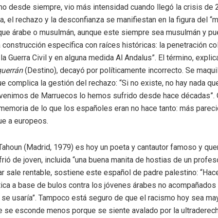
mo desde siempre, vio más intensidad cuando llegó la crisis de 
a, el rechazo y la desconfianza se manifiestan en la figura del “
que árabe o musulmán, aunque este siempre sea musulmán y pu
 construcción específica con raíces históricas: la penetración col
la Guerra Civil y en alguna medida Al Andalus”. El término, explic
querrán
(Destino), decayó por políticamente incorrecto. Se maquil
ue complica la gestión del rechazo: “Si no existe, no hay nada que
 venimos de Marruecos lo hemos sufrido desde hace décadas”. Q
smemoria de lo que los españoles eran no hace tanto: más parec
ue a europeos.
houn (Madrid, 1979) es hoy un poeta y cantautor famoso y quer
rió de joven, incluida “una buena manita de hostias de un profeso
ar sale rentable, sostiene este español de padre palestino: “Hac
ica a base de bulos contra los jóvenes árabes no acompañados
no se usaría”. Tampoco está seguro de que el racismo hoy sea ma
e se esconde menos porque se siente avalado por la ultraderech