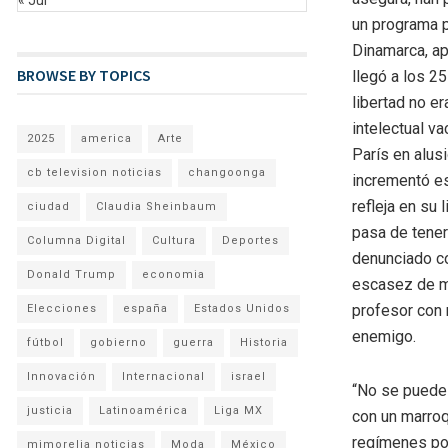
un programa p
Dinamarca, ap
BROWSE BY TOPICS
llegó a los 2
libertad no e
intelectual v
2025
america
Arte
París en alusi
cb television noticias
changoonga
incrementó es
refleja en su l
ciudad
Claudia Sheinbaum
pasa de tener
Columna Digital
Cultura
Deportes
denunciado co
Donald Trump
economia
escasez de m
profesor con 
Elecciones
españa
Estados Unidos
enemigo.
fútbol
gobierno
guerra
Historia
Innovación
Internacional
israel
“No se puede 
justicia
Latinoamérica
Liga MX
con un marroqu
regímenes pol
mimorelia noticias
Moda
México