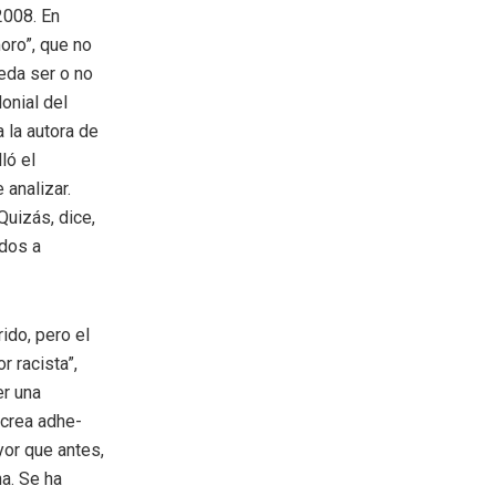
2008. En
moro”, que no
eda ser o no
onial del
a la autora de
ló el
 analizar.
uizás, dice,
idos a
ido, pero el
r racista”,
er una
 crea adhe­
yor que antes,
a. Se ha