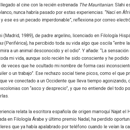
 llegado al cine con la recién estrenada
The Mauritanian
. Slahi 
 blanco, nunca habría pasado por estas experiencias. “Nací en Áfri
, y ese es un pecado imperdonable”, reflexiona por correo electr
 (Madrid, 1989), de padre argelino, licenciado en Filología Hispá
as
(Periférica), ha percibido toda su vida algo que oscila “entre l
 mira a un animal desconocido y el odio”. Y añade: “La sensación
da mi vida, aunque solo recién he sido consciente y he podido 
d de veces que he ocultado mi nombre de forma casi inconsciente
uiler o un trabajo”. Ese rechazo social tiene picos, como el que p
l, que ve conectado a un Occidente que lleva tiempo agonizando, 
xcolonias con “asco y desprecio”, y que no entiende del todo po
rlas.
riencia relata la escritora española de origen marroquí Najat el 
iada en Filología Árabe y último premio Nadal, ha perdido oportu
uileres que ya había apalabrado por teléfono cuando le veían la c