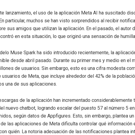
ste lanzamiento, el uso de la aplicación Meta AI ha suscitado dis
En particular, muchos se han visto sorprendidos al recibir notifi
re sus amigos que utilizan la aplicación. En el pasado, el autor 
ncontró en esta situación, lo que originó una sensación de humilla
elo Muse Spark ha sido introducido recientemente, la aplicació
ible desde abril pasado. Durante su primer mes y medio en el m
millones de usuarios. Sin embargo, esto es una cifra modesta co
 usuarios de Meta, que incluye alrededor del 42% de la poblaci
nos una de sus aplicaciones.
descargas de la aplicación han incrementado considerablemente t
el nuevo chatbot, logrando escalar del puesto 57 al número 5 en
idos, según datos de Appfigures. Esto, sin embargo, plantea un 
 de las aplicaciones de Meta dificulta controlar qué información
con quién. La notoria adecuación de las notificaciones plantea i