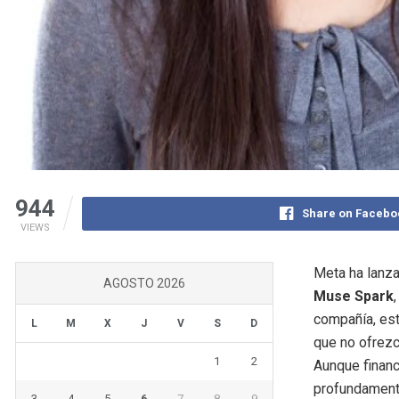
944
Share on Facebo
VIEWS
Meta ha lanza
AGOSTO 2026
Muse Spark
compañía, est
L
M
X
J
V
S
D
que no ofrezc
1
2
Aunque financ
profundament
3
4
5
6
7
8
9