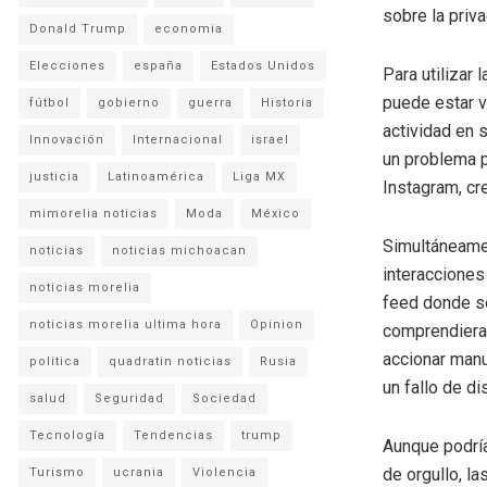
sobre la priva
Donald Trump
economia
Elecciones
españa
Estados Unidos
Para utilizar 
puede estar v
fútbol
gobierno
guerra
Historia
actividad en 
Innovación
Internacional
israel
un problema p
justicia
Latinoamérica
Liga MX
Instagram, cr
mimorelia noticias
Moda
México
Simultáneamen
noticias
noticias michoacan
interacciones 
noticias morelia
feed donde s
noticias morelia ultima hora
Opinion
comprendieran
accionar manu
politica
quadratin noticias
Rusia
un fallo de di
salud
Seguridad
Sociedad
Tecnología
Tendencias
trump
Aunque podría
de orgullo, la
Turismo
ucrania
Violencia