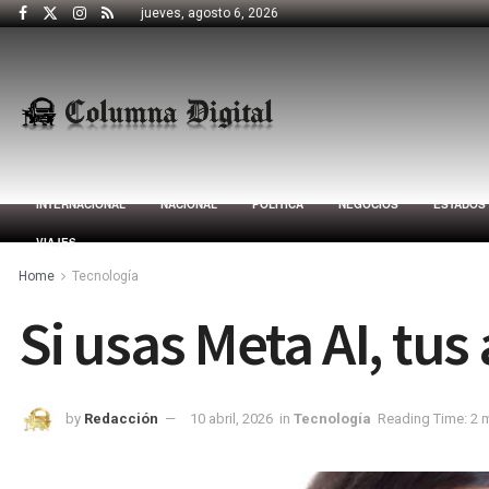
jueves, agosto 6, 2026
INTERNACIONAL
NACIONAL
POLÍTICA
NEGOCIOS
ESTADOS
VIAJES
Home
Tecnología
Si usas Meta AI, tu
by
Redacción
10 abril, 2026
in
Tecnología
Reading Time: 2 