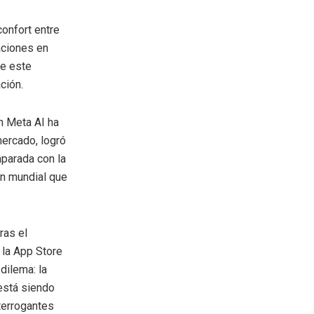
confort entre
caciones en
de este
ción.
n Meta AI ha
ercado, logró
mparada con la
ón mundial que
ras el
 la App Store
dilema: la
 está siendo
nterrogantes