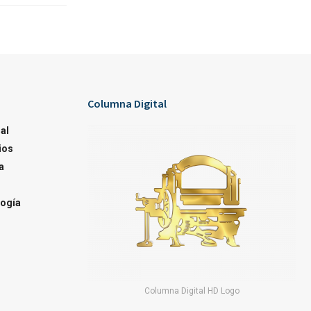
Columna Digital
al
ios
a
ogía
Columna Digital HD Logo