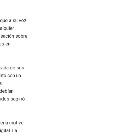
, que a su vez
alquier
ersación sobre
os en
icada de sus
entó con un
s
 debían
idos sugirió
sería motivo
gital. La