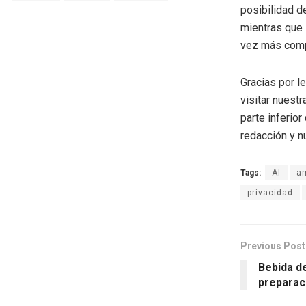
posibilidad de
mientras que 
vez más comp
Gracias por l
visitar nuestr
parte inferio
redacción y n
Tags:
AI
a
privacidad
Previous Post
Bebida d
preparac