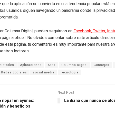
 que la aplicación se convierta en una tendencia popular está en 
los usuarios siguen navegando un panorama donde la privacidad
rometida.
eer Columna Digital, puedes seguirnos en
Facebook,
Twitter,
Ins
a página oficial. No olvides comentar sobre este articulo directa
r de esta página, tu comentario es muy importante para nuestra á
uestros lectores.
mistades
Aplicaciones
Apps
Columna Digital
Consejos
Redes Sociales
social media
Tecnología
Next Post
e nopal en ayunas:
La diana que nunca se alc
ión y beneficios