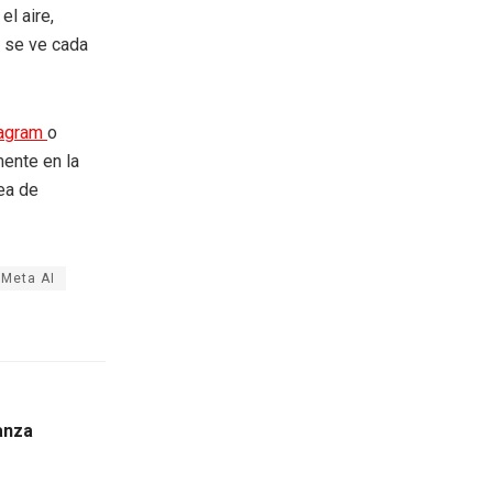
el aire,
 se ve cada
tagram
o
mente en la
rea de
Meta AI
anza