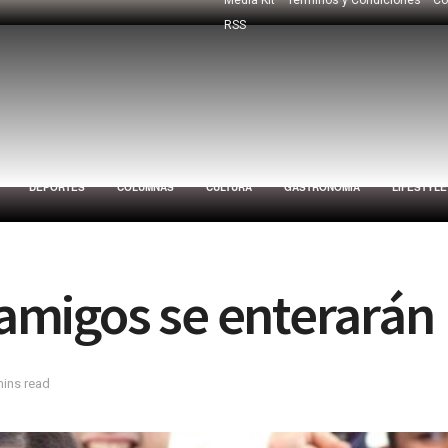
RSS
DEPORTES
COLUMNAS
CULTURA
GASTRONOMÍA
LIFESTYLE
s amigos se enterarán
mins read