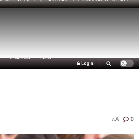
TECNOLOGÍA
SALUD
Login
A
0
A