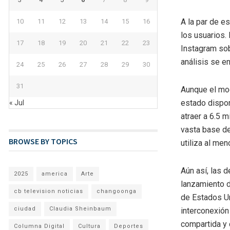
A la par de e
10
11
12
13
14
15
16
los usuarios. 
17
18
19
20
21
22
23
Instagram sob
análisis se e
24
25
26
27
28
29
30
31
Aunque el mod
estado dispon
« Jul
atraer a 6.5 
vasta base de
BROWSE BY TOPICS
utiliza al me
Aún así, las 
2025
america
Arte
lanzamiento d
cb television noticias
changoonga
de Estados Un
ciudad
Claudia Sheinbaum
interconexión
compartida y 
Columna Digital
Cultura
Deportes