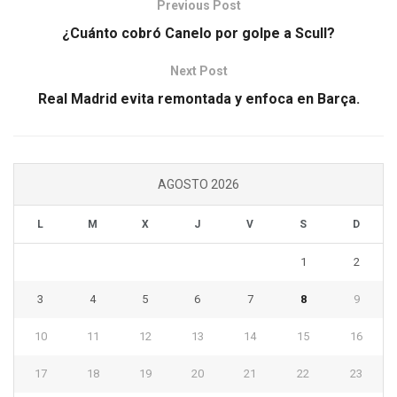
Previous Post
¿Cuánto cobró Canelo por golpe a Scull?
Next Post
Real Madrid evita remontada y enfoca en Barça.
AGOSTO 2026
L
M
X
J
V
S
D
1
2
3
4
5
6
7
8
9
10
11
12
13
14
15
16
17
18
19
20
21
22
23