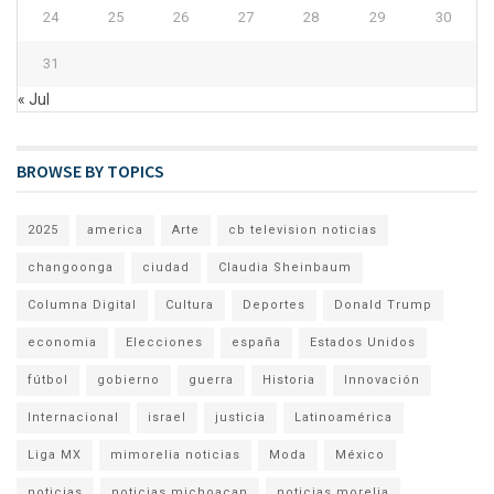
24
25
26
27
28
29
30
31
« Jul
BROWSE BY TOPICS
2025
america
Arte
cb television noticias
changoonga
ciudad
Claudia Sheinbaum
Columna Digital
Cultura
Deportes
Donald Trump
economia
Elecciones
españa
Estados Unidos
fútbol
gobierno
guerra
Historia
Innovación
Internacional
israel
justicia
Latinoamérica
Liga MX
mimorelia noticias
Moda
México
noticias
noticias michoacan
noticias morelia