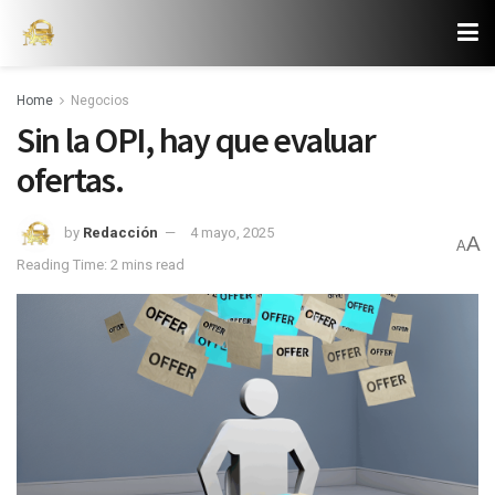
Home
Negocios
Sin la OPI, hay que evaluar
ofertas.
by
Redacción
4 mayo, 2025
A
A
Reading Time: 2 mins read