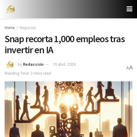
Home
Negocios
Snap recorta 1,000 empleos tras
invertir en IA
by
Redacción
15 abril, 2026
A
A
Reading Time: 2 mins read