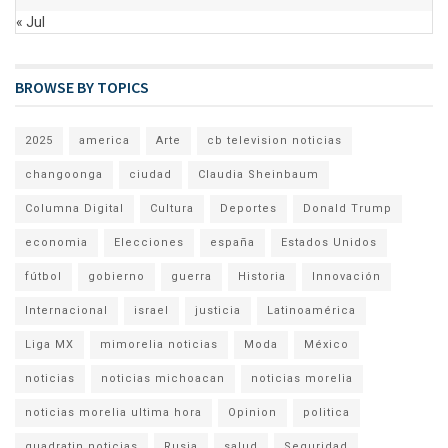
« Jul
BROWSE BY TOPICS
2025
america
Arte
cb television noticias
changoonga
ciudad
Claudia Sheinbaum
Columna Digital
Cultura
Deportes
Donald Trump
economia
Elecciones
españa
Estados Unidos
fútbol
gobierno
guerra
Historia
Innovación
Internacional
israel
justicia
Latinoamérica
Liga MX
mimorelia noticias
Moda
México
noticias
noticias michoacan
noticias morelia
noticias morelia ultima hora
Opinion
politica
quadratin noticias
Rusia
salud
Seguridad